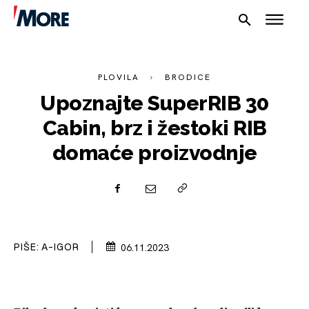
PLOVILA
BRODICE
Upoznajte SuperRIB 30
Cabin, brz i žestoki RIB
domaće proizvodnje
NAUTIKA
SPORT
PLOVILA
PIŠE:
A-IGOR
06.11.2023
PLOVIDBA
SPIZA