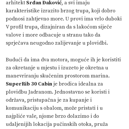
arhitekt
Srđan Đaković
, a svi imaju
karakteristike izrazito brzog trupa, koji dobro
podnosi zahtjevno more. U provi ima vrlo duboki
V profil trupa, dizajniran da s lakoćom siječe
valove i more odbacuje u stranu tako da
sprječava neugodno zalijevanje u plovidbi.
Budući da ima dva motora, moguće ih je koristiti
za okretanje u mjestu i izuzeto je okretna u
manevriranju skučenim prostorom marina.
SuperRib 30 Cabin
je brodica idealna za
plovidbu Jadranom. Jednostavno se koristi i
održava, pristupačna je za kupanje i
komunikaciju s obalom, može pristati i u
najpliće vale, njome brzo dolazimo i do
udaljenijih lokacija pučinskih otoka, pruža