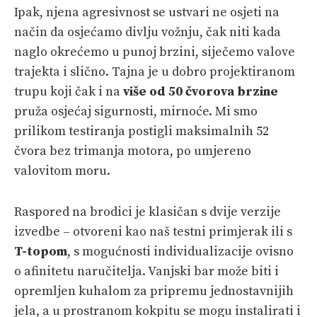
Ipak, njena agresivnost se ustvari ne osjeti na
način da osjećamo divlju vožnju, čak niti kada
naglo okrećemo u punoj brzini, siječemo valove
trajekta i slično. Tajna je u dobro projektiranom
trupu koji čak i na
više od 50 čvorova brzine
pruža osjećaj sigurnosti, mirnoće. Mi smo
prilikom testiranja postigli maksimalnih 52
čvora bez trimanja motora, po umjereno
valovitom moru.
Raspored na brodici je klasičan s dvije verzije
izvedbe – otvoreni kao naš testni primjerak ili s
T-topom
, s mogućnosti individualizacije ovisno
o afinitetu naručitelja. Vanjski bar može biti i
opremljen kuhalom za pripremu jednostavnijih
jela, a u prostranom kokpitu se mogu instalirati i