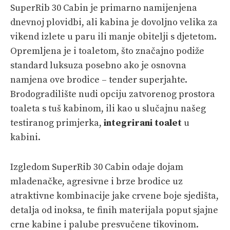
SuperRib 30 Cabin je primarno namijenjena
dnevnoj plovidbi, ali kabina je dovoljno velika za
vikend izlete u paru ili manje obitelji s djetetom.
Opremljena je i toaletom, što značajno podiže
standard luksuza posebno ako je osnovna
namjena ove brodice – tender superjahte.
Brodogradilište nudi opciju zatvorenog prostora
toaleta s tuš kabinom, ili kao u slučajnu našeg
testiranog primjerka,
integrirani toalet
u
kabini.
Izgledom SuperRib 30 Cabin odaje dojam
mladenačke, agresivne i brze brodice uz
atraktivne kombinacije jake crvene boje sjedišta,
detalja od inoksa, te finih materijala poput sjajne
crne kabine i palube presvučene tikovinom.