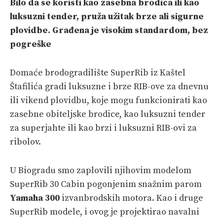
Bilo da se koristi kao zasebna brodica ili kao
VELIKE PRIČE
luksuzni tender, pruža užitak brze ali sigurne
PRETPLATA
plovidbe. Građena je visokim standardom, bez
pogreške
SHOP
Domaće brodogradilište SuperRib iz Kaštel
Štafilića gradi luksuzne i brze RIB-ove za dnevnu
ili vikend plovidbu, koje mogu funkcionirati kao
zasebne obiteljske brodice, kao luksuzni tender
za superjahte ili kao brzi i luksuzni RIB-ovi za
ribolov.
U Biogradu smo zaplovili njihovim modelom
SuperRib 30 Cabin pogonjenim snažnim parom
Yamaha 300
izvanbrodskih motora. Kao i druge
SuperRib modele, i ovog je projektirao navalni