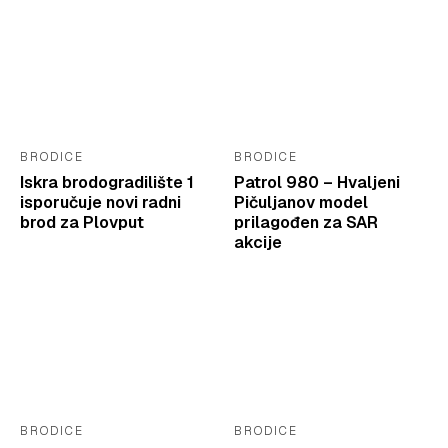
BRODICE
BRODICE
Iskra brodogradilište 1
Patrol 980 – Hvaljeni
isporučuje novi radni
Pičuljanov model
brod za Plovput
prilagođen za SAR
akcije
BRODICE
BRODICE