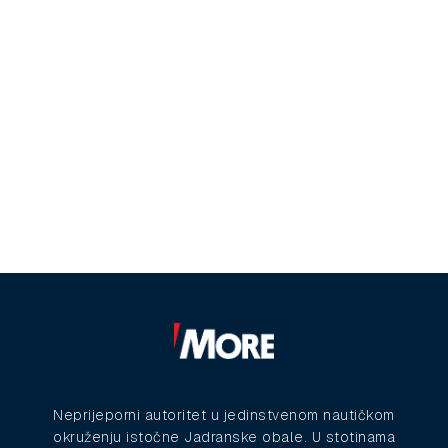
Neprijeporni autoritet u jedinstvenom nautičkom
okruženju istočne Jadranske obale. U stotinama