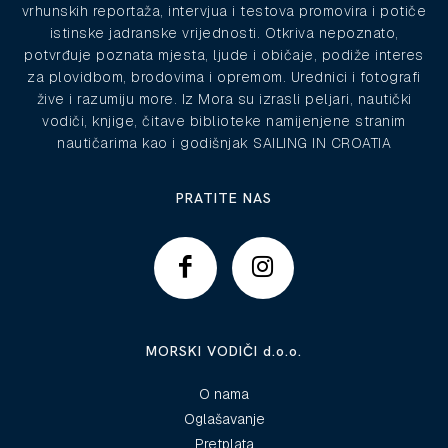
vrhunskih reportaža, intervjua i testova promovira i potiče
istinske jadranske vrijednosti. Otkriva nepoznato,
potvrđuje poznata mjesta, ljude i običaje, podiže interes
za plovidbom, brodovima i opremom. Urednici i fotografi
žive i razumiju more. Iz Mora su izrasli peljari, nautički
vodiči, knjige, čitave biblioteke namijenjene stranim
nautičarima kao i godišnjak SAILING IN CROATIA
PRATITE NAS
MORSKI VODIČI d.o.o.
O nama
Oglašavanje
Pretplata