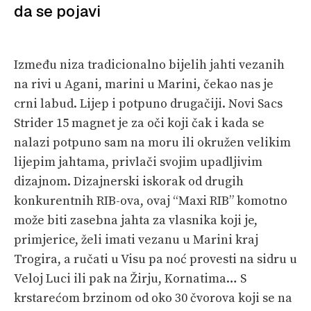
da se pojavi
PRETPLATA
SHOP
Između niza tradicionalno bijelih jahti vezanih
na rivi u Agani, marini u Marini, čekao nas je
crni labud. Lijep i potpuno drugačiji. Novi Sacs
Strider 15 magnet je za oči koji čak i kada se
nalazi potpuno sam na moru ili okružen velikim
lijepim jahtama, privlači svojim upadljivim
dizajnom. Dizajnerski iskorak od drugih
konkurentnih RIB-ova, ovaj “Maxi RIB” komotno
može biti zasebna jahta za vlasnika koji je,
primjerice, želi imati vezanu u Marini kraj
Trogira, a ručati u Visu pa noć provesti na sidru u
Veloj Luci ili pak na Žirju, Kornatima… S
krstarećom brzinom od oko 30 čvorova koji se na