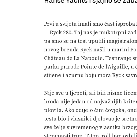
Hanse Yachts i sjajno se zab
Prvi u svijetu imali smo čast ispro
— Ryck 280. Taj nas je mukotrpni za
pa smo se na test uputili magistralo
novog brenda Ryck našli u marini Po
Château de La Napoule. Testiranje 
parka prirode Pointe de l’Aiguille, 
stijene i azurnu boju mora Ryck savr
Nije sve u ljepoti, ali bili bismo li
broda nije jedan od najvažnijih krite
plovila. Ako odijelo čini čovjeka, on
testu bio i vlasnik i djelovao je sretn
sve želje suvremenog vlasnika brzog 
stepenasti trup, T-top, roll bar, oz