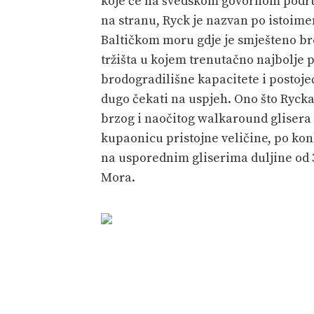
koje će na švedskom govornom podru
na stranu, Ryck je nazvan po istoimen
Baltičkom moru gdje je smješteno br
tržišta u kojem trenutačno najbolje p
brodogradilišne kapacitete i postoje
dugo čekati na uspjeh. Ono što Rycka 
brzog i naočitog walkaround glisera
kupaonicu pristojne veličine, po kon
na usporednim gliserima duljine od 35
Mora.