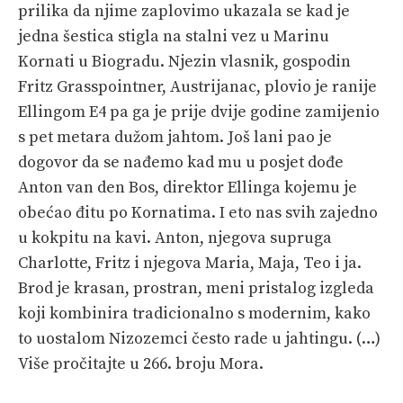
prilika da njime zaplovimo ukazala se kad je
jedna šestica stigla na stalni vez u Marinu
Kornati u Biogradu. Njezin vlasnik, gospodin
Fritz Grasspointner, Austrijanac, plovio je ranije
Ellingom E4 pa ga je prije dvije godine zamijenio
s pet metara dužom jah­tom. Još lani pao je
dogovor da se nađemo kad mu u posjet dođe
Anton van den Bos, direktor Ellinga kojemu je
obećao đitu po Kornatima. I eto nas svih zajedno
u kokpitu na kavi. Anton, njegova supruga
Charlotte, Fritz i njegova Maria, Maja, Teo i ja.
Brod je krasan, prostran, meni pristalog izgleda
koji kombinira tradicionalno s modernim, kako
to uostalom Nizozemci često rade u jahtingu. (…)
Više pročitajte u 266. broju Mora.