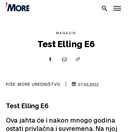
MAGAZIN
Test Elling E6
NAUTIKA
SPORT
PIŠE:
MORE UREDNIŠTVO
07.06.2022
PLOVILA
PLOVIDBA
Test Elling E6
SPIZA
Ova jahta će i nakon mnogo godina
VELIKE PRIČE
ostati privlačna i suvremena. Na njoj