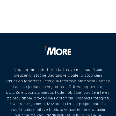
Neprijeporni autoritet u jedinstvenom nautičkom
okruženju istočne Jadranske obale. U stotinama
vrhunskih reportaža, intervjua i testova promovira i potiče
istinske jadranske vrijednosti. Otkriva nepoznato,
potvrđuje poznata mjesta, ljude i običaje, podiže interes
za plovidbom, brodovima i opremom. Urednici i fotografi
žive i razumiju more. Iz Mora su izrasli peljari, nautički
vodiči, knjige, čitave biblioteke namijenjene stranim
nautičarima kao i godišnjak SAILING IN CROATIA