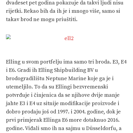
dvadeset pet godina pokazuje da takvi ljudi nisu
rijetki. Rekao bih da ih je i mnogo više, samo si
takav brod ne mogu priuštiti.
Elling u svom portfelju ima samo tri broda. E3, E4
i E6. Gradi ih Elling Ship­building BV u
brodogradilištu Neptune Marine koje ga je i
utemeljilo. To da su Ellingi bezvremenski
potvrđuje i činjenica da se njihove dvije manje
jahte E3 i E4 uz sitnije modifikacije proizvode i
dobro prodaju još od 1997. i 2004. godine, dok je
prvi primjerak Ellinga E6 more dotaknuo 2016.
godine. Viđali smo ih na sajmu u Düsseldorfu, a