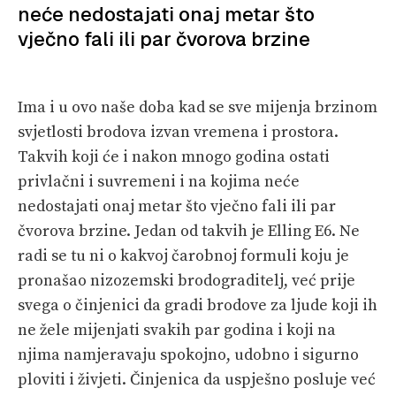
neće nedostajati onaj metar što
PRETPLATA
vječno fali ili par čvorova brzine
SHOP
Ima i u ovo naše doba kad se sve mijenja brzinom
svjetlosti brodova izvan vremena i prostora.
Takvih koji će i nakon mnogo godina ostati
privlačni i suvremeni i na kojima neće
nedostajati onaj metar što vječno fali ili par
čvorova brzine. Jedan od takvih je Elling E6. Ne
radi se tu ni o kakvoj čarobnoj formuli koju je
pronašao nizozemski brodograditelj, već prije
svega o činjenici da gradi brodove za ljude koji ih
ne žele mijenjati svakih par godina i koji na
njima namjeravaju spokojno, udobno i sigurno
ploviti i živjeti. Činjenica da uspješno posluje već