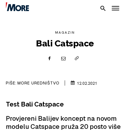
MAGAZIN
Bali Catspace
NAUTIKA
SPORT
PIŠE:
MORE UREDNIŠTVO
12.02.2021
PLOVILA
Test Bali Catspace
PLOVIDBA
SPIZA
Provjereni Balijev koncept na novom
modelu Catspace pruža 20 posto više
VELIKE PRIČE