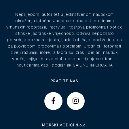
Neprijeporni autoritet u jedinstvenom nautičkom
okruženju istočne Jadranske obale. U stotinama
vrhunskih reportaža, intervjua i testova promovira i potiče
istinske jadranske vrijednosti. Otkriva nepoznato,
potvrđuje poznata mjesta, ljude i običaje, podiže interes
za plovidbom, brodovima i opremom. Urednici i fotografi
žive i razumiju more. Iz Mora su izrasli peljari, nautički
vodiči, knjige, čitave biblioteke namijenjene stranim
nautičarima kao i godišnjak SAILING IN CROATIA
PRATITE NAS
MORSKI VODIČI d.o.o.