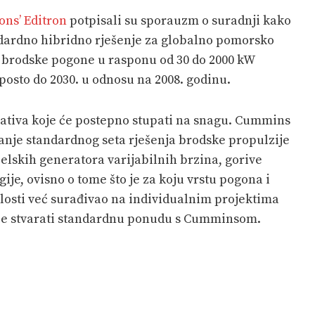
ons’ Editron
potpisali su sporauzm o suradnji kako
dardno hibridno rješenje za globalno pomorsko
e brodske pogone u rasponu od 30 do 2000 kW
posto do 2030. u odnosu na 2008. godinu.
lativa koje će postepno stupati na snagu. Cummins
ljanje standardnog seta rješenja brodske propulzije
zelskih generatora varijabilnih brzina, gorive
ije, ovisno o tome što je za koju vrstu pogona i
ošlosti već surađivao na individualnim projektima
 će stvarati standardnu ponudu s Cumminsom.