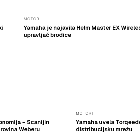
MOTORI
ki
Yamaha je najavila Helm Master EX Wireles
upravljač brodice
MOTORI
onomija – Scanijin
Yamaha uvela Torqeedo
sirovina Weberu
distribucijsku mrežu