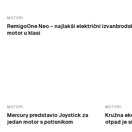
MOTORI
RemigoOne Neo – najlakši električni izvanbrods
motor u klasi
MOTORI
MOTORI
Mercury predstavio Joystick za
Kružna ek
jedan motor s potisnikom
otpad je 