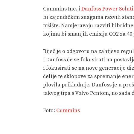
Cummins Inc. i
Danfoss Power Soluti
bi zajendičkim snagama razvili stan
tržište. Namjeravaju razviti hibridn
kojima bi smanjili emisiju CO2 za 40 
Riječ je o odgovoru na zahtjeve regu
i Danfoss će se fokusirati na postav
i fokusirati se na nove generacije di
ćelije te sklopove za spremanje energ
plovila prikladnije. Danfoss je u pr
takvog tipa s Volvo Pentom, no sada
Foto:
Cummins