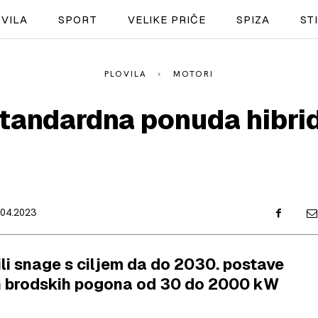
VILA
SPORT
VELIKE PRIČE
SPIZA
ST
PLOVILA
MOTORI
NAUTIKA
tandardna ponuda hibri
SPORT
PLOVILA
PLOVIDBA
.04.2023
SPIZA
VELIKE PRIČE
li snage s ciljem da do 2030. postave
PRETPLATA
h brodskih pogona od 30 do 2000 kW
SHOP