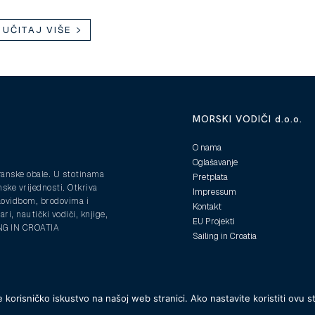
UČITAJ VIŠE
MORSKI VODIČI d.o.o.
O nama
Oglašavanje
ranske obale. U stotinama
Pretplata
nske vrijednosti. Otkriva
Impressum
plovidbom, brodovima i
Kontakt
ri, nautički vodiči, knjige,
EU Projekti
ING IN CROATIA
Sailing in Croatia
 korisničko iskustvo na našoj web stranici. Ako nastavite koristiti ovu s