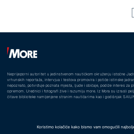
Neprijeporni autoritet u jedinstvenom nautičkom okruženju istočne Jad
vrhunskih reportaža, intervjua i testova promovira i potiče istinske jadra
nepoznato, potvrđuje poznata mjesta, ljude i običaje, podiže interes za 
opremom. Urednici i fotografi žive i razumiju more. Iz Mora su izrasli pelja
čitave biblioteke namijenjene stranim nautičarima kao i godišnjak SAIL
Koristimo kolačiće kako bismo vam omogućili najbolje
© 2025 Morski vodiči