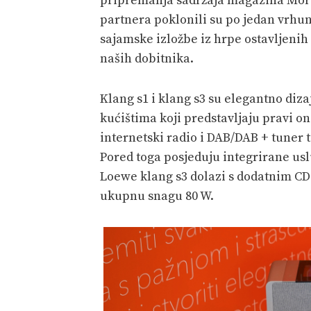
pripremanja sadržaja magazina Mora. 
partnera poklonili su po jedan vrhuns
sajamske izložbe iz hrpe ostavljenih
naših dobitnika.
Klang s1 i klang s3 su elegantno diz
kućištima koji predstavljaju pravi o
internetski radio i DAB/DAB + tuner t
Pored toga posjeduju integrirane us
Loewe klang s3 dolazi s dodatnim CD
ukupnu snagu 80 W.