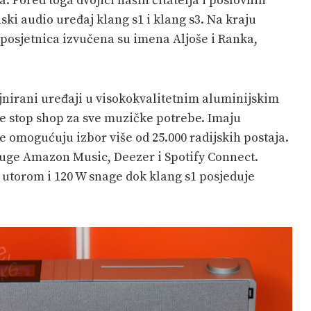
Pored toga dvojici naših čitatelja i poslovnih
ki audio uređaj klang s1 i klang s3. Na kraju
 posjetnica izvučena su imena Aljoše i Ranka,
ajnirani uređaji u visokokvalitetnim aluminijskim
ne stop shop za sve muzičke potrebe. Imaju
e omogućuju izbor više od 25.000 radijskih postaja.
luge Amazon Music, Deezer i Spotify Connect.
 utorom i 120 W snage dok klang s1 posjeduje