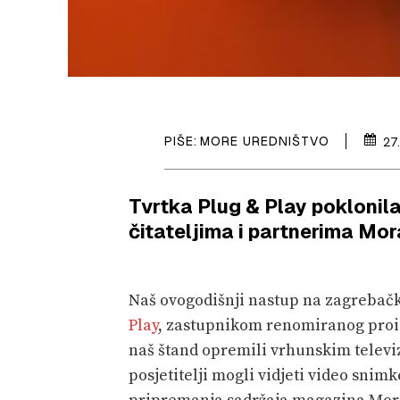
PIŠE:
MORE UREDNIŠTVO
27
Tvrtka Plug & Play poklonil
čitateljima i partnerima Mor
Naš ovogodišnji nastup na zagrebačk
Play
, zastupnikom renomiranog proi
naš štand opremili vrhunskim telev
posjetitelji mogli vidjeti video snimk