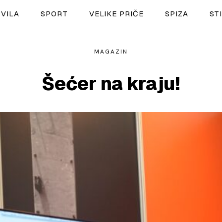
VILA
SPORT
VELIKE PRIČE
SPIZA
ST
MAGAZIN
NAUTIKA
Šećer na kraju!
SPORT
PLOVILA
PLOVIDBA
SPIZA
VELIKE PRIČE
PRETPLATA
SHOP