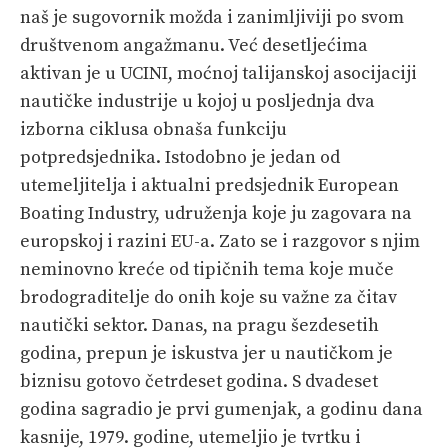
naš je sugovornik možda i zanimljiviji po svom
SHOP
društvenom angažmanu. Već desetljećima
aktivan je u UCINI, moćnoj talijanskoj asocijaciji
nautičke industrije u kojoj u posljednja dva
izborna ciklusa obnaša funkciju
potpredsjednika. Istodobno je jedan od
utemeljitelja i aktualni predsjednik European
Boating Industry, udruženja koje ju zagovara na
europskoj i razini EU-a. Zato se i razgovor s njim
neminovno kreće od tipičnih tema koje muče
brodograditelje do onih koje su važne za čitav
nautički sektor. Danas, na pragu šezdesetih
godina, prepun je iskustva jer u nautičkom je
biznisu gotovo četrdeset godina. S dvadeset
godina sagradio je prvi gumenjak, a godinu dana
kasnije, 1979. godine, utemeljio je tvrtku i