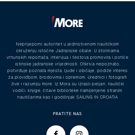
Neprijeporni autoritet u jedinstvenom nautičkom
okruženju istočne Jadranske obale. U stotinama
vrhunskih reportaža, intervjua i testova promovira i potiče
istinske jadranske vrijednosti. Otkriva nepoznato,
potvrđuje poznata mjesta, ljude i običaje, podiže interes
za plovidbom, brodovima i opremom. Urednici i fotografi
žive i razumiju more. Iz Mora su izrasli peljari, nautički
vodiči, knjige, čitave biblioteke namijenjene stranim
nautičarima kao i godišnjak SAILING IN CROATIA
PRATITE NAS