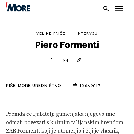
VELIKE PRIČE
INTERVJU
Piero Formenti
NAUTIKA
SPORT
PLOVILA
PIŠE:
MORE UREDNIŠTVO
13.06.2017
PLOVIDBA
SPIZA
Premda će ljubitelji gumenjaka njegovo ime
VELIKE PRIČE
odmah povezati s kultnim talijanskim brendom
ZAR Formenti koji je utemeljio i čiji je vlasnik,
PRETPLATA