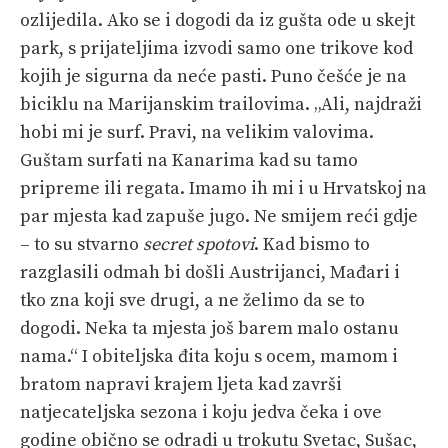
ozlijedila. Ako se i dogodi da iz gušta ode u skejt
park, s prijateljima izvodi samo one trikove kod
kojih je sigurna da neće pasti. Puno češće je na
biciklu na Marijanskim trailovima. „Ali, najdraži
hobi mi je surf. Pravi, na velikim valovima.
Guštam surfati na Kanarima kad su tamo
pripreme ili regata. Imamo ih mi i u Hrvatskoj na
par mjesta kad zapuše jugo. Ne smijem reći gdje
– to su stvarno
secret spotovi
. Kad bismo to
razglasili odmah bi došli Austrijanci, Mađari i
tko zna koji sve drugi, a ne želimo da se to
dogodi. Neka ta mjesta još barem malo ostanu
nama.“ I obiteljska đita koju s ocem, mamom i
bratom napravi krajem ljeta kad završi
natjecateljska sezona i koju jedva čeka i ove
godine obično se odradi u trokutu Svetac, Sušac,