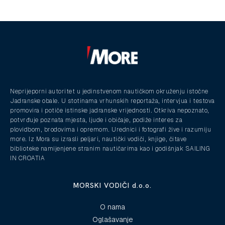
Neprijeporni autoritet u jedinstvenom nautičkom okruženju istočne
Jadranske obale. U stotinama vrhunskih reportaža, intervjua i testova
promovira i potiče istinske jadranske vrijednosti. Otkriva nepoznato,
potvrđuje poznata mjesta, ljude i običaje, podiže interes za
plovidbom, brodovima i opremom. Urednici i fotografi žive i razumiju
more. Iz Mora su izrasli peljari, nautički vodiči, knjige, čitave
biblioteke namijenjene stranim nautičarima kao i godišnjak SAILING
IN CROATIA
MORSKI VODIČI d.o.o.
O nama
Oglašavanje