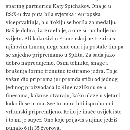
sparing partnericu Katy Spichakov. Ona je u
RS:X-u dva puta bila svjetska i europska
viceprvakinja, a u Tokiju se borila za medalju.
Baš je dobra, iz Izraela je, a one su najbolje na
svijetu. Ali kako živi u Francuskoj ne trenira s
njihovim timom, nego smo ona i ja postale tim pa
se zajedno pripremamo u Splitu. Za sada jako
dobro napredujemo. Osim tehnike, snage i
brušenja forme trenutno testiramo jedra. To je
važan dio priprema jer premda stižu od jednog
jedinog proizvođača iz Kine razlikuju se u
finesama, kako se otvaraju, kako ulaze u vjetar i
kako ih se trima. Sve to mora biti isprobano i
vrhunski pripremljeno. Krilo je inače uvijek isto
i to mi je super. Ono koje prijaviš s njime jedriš
puhalo 6 ili 35 čvorova.”