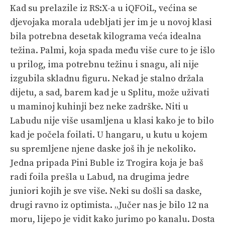
Kad su prelazile iz RS:X-a u iQFOiL, većina se
djevojaka morala udebljati jer im je u novoj klasi
bila potrebna desetak kilograma veća idealna
težina. Palmi, koja spada među više cure to je išlo
u prilog, ima potrebnu težinu i snagu, ali nije
izgubila skladnu figuru. Nekad je stalno držala
dijetu, a sad, barem kad je u Splitu, može uživati
u maminoj kuhinji bez neke zadrške. Niti u
Labudu nije više usamljena u klasi kako je to bilo
kad je počela foilati. U hangaru, u kutu u kojem
su spremljene njene daske još ih je nekoliko.
Jedna pripada Pini Buble iz Trogira koja je baš
radi foila prešla u Labud, na drugima jedre
juniori kojih je sve više. Neki su došli sa daske,
drugi ravno iz optimista. „Jučer nas je bilo 12 na
moru, lijepo je vidit kako jurimo po kanalu. Dosta