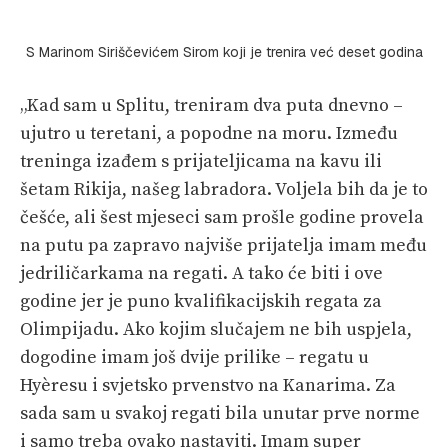
S Marinom Siriščevićem Sirom koji je trenira već deset godina
„Kad sam u Splitu, treniram dva puta dnevno –
ujutro u teretani, a popodne na moru. Između
treninga izađem s prijateljicama na kavu ili
šetam Rikija, našeg labradora. Voljela bih da je to
češće, ali šest mjeseci sam prošle godine provela
na putu pa zapravo najviše prijatelja imam među
jedriličarkama na regati. A tako će biti i ove
godine jer je puno kvalifikacijskih regata za
Olimpijadu. Ako kojim slučajem ne bih uspjela,
dogodine imam još dvije prilike – regatu u
Hyèresu i svjetsko prvenstvo na Kanarima. Za
sada sam u svakoj regati bila unutar prve norme
i samo treba ovako nastaviti. Imam super