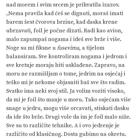
nad morem i svim srcem je prihvatila izazov.
„Nema pravila kad ćeš se dignuti, moraš imati
barem šest čvorova brzine, kad daska krene
ubrzavati, foil je počne dizati. Radi kao avion,
malo zapumpaš nogama i ideš sve brže i više.
Noge su mi fiksne u
fusevima
, a tijelom
balansiram. Sve kontroliram nogama i jedrom i
sve kretnje moraju biti usklađene. Zapravo, na
moru ne razmišljam o tome, jedrim na osjećaj i
teško mi je nekome objasniti baš sve što radim.
Svatko ima neki svoj stil. Ja volim voziti visoko,
da mi je foil što manje u moru. Tako osjećam više
snage u jedru, mogu više orcavati, stiskati dasku
da ide što brže. Drugi vole da im je foil malo niže.
Sve su to različite tehnike. A i ovo jedrenje je
različito od klasičnog. Dosta gubimo na okretu.