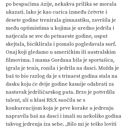
po bespućima Azije, nekakva prilika se morala
ukazati. Iako je kao curica između četvrte i
desete godine trenirala gimnastiku, završila je
među optimistima u kojima je uredno jedrila i
natjecala se sve do petnaeste godine, usput
skejtala, biciklirala i pomalo pogledavala surf.
Onaj koji gledamo u američkim ili australskim
filmovima. I mama Gordana bila je sportašica,
igrala je tenis, ronila i jedrila na dasci. Možda je
baš to bio razlog da je s trinaest godina stala na
dasku koju će dvije godine kasnije odabrati za
nastavak jedriličarskog puta. Brzo je potvrdila
talent, ali u klasi RS:X suočila se s
konkurencijom koja je prve korake u jedrenju
napravila baš na dasci i imali su nekoliko godina
takvog jedrenja iza sebe. „Bilo mi je teško loviti