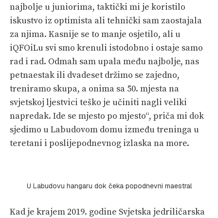
najbolje u juniorima, taktički mi je koristilo
iskustvo iz optimista ali tehnički sam zaostajala
za njima. Kasnije se to manje osjetilo, ali u
iQFOiLu svi smo krenuli istodobno i ostaje samo
rad i rad. Odmah sam upala među najbolje, nas
petnaestak ili dvadeset držimo se zajedno,
treniramo skupa, a onima sa 50. mjesta na
svjetskoj ljestvici teško je učiniti nagli veliki
napredak. Ide se mjesto po mjesto“, priča mi dok
sjedimo u Labudovom domu između treninga u
teretani i poslijepodnevnog izlaska na more.
U Labudovu hangaru dok čeka popodnevni maestral
Kad je krajem 2019. godine Svjetska jedriličarska