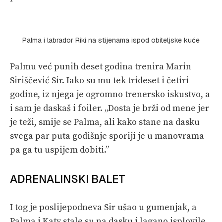
Palma i labrador Riki na stijenama ispod obiteljske kuće
Palmu već punih deset godina trenira Marin
Siriščević Sir. Iako su mu tek trideset i četiri
godine, iz njega je ogromno trenersko iskustvo, a
i sam je daskaš i foiler. „Dosta je brži od mene jer
je teži, smije se Palma, ali kako stane na dasku
svega par puta godišnje sporiji je u manovrama
pa ga tu uspijem dobiti.”
ADRENALINSKI BALET
I tog je poslijepodneva Sir ušao u gumenjak, a
Palma i Katy stale su na dasku i lagano isplovile