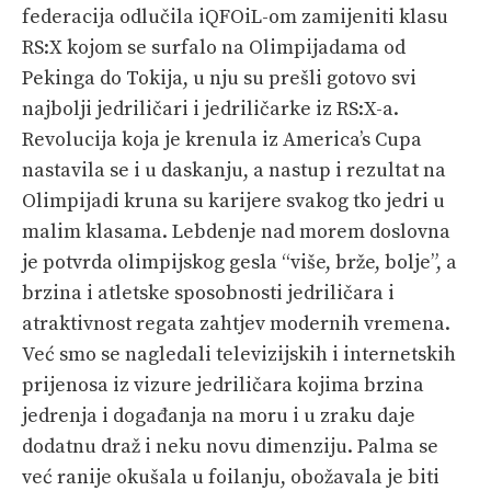
federacija odlučila iQFOiL-om zamijeniti klasu
RS:X kojom se surfalo na Olimpijadama od
Pekinga do Tokija, u nju su prešli gotovo svi
najbolji jedriličari i jedriličarke iz RS:X-a.
Revolucija koja je krenula iz America’s Cupa
nastavila se i u daskanju, a nastup i rezultat na
Olimpijadi kruna su karijere svakog tko jedri u
malim klasama. Lebdenje nad morem doslovna
je potvrda olimpijskog gesla “više, brže, bolje”, a
brzina i atletske sposobnosti jedriličara i
atraktivnost regata zahtjev modernih vremena.
Već smo se nagledali televizijskih i internetskih
prijenosa iz vizure jedriličara kojima brzina
jedrenja i događanja na moru i u zraku daje
dodatnu draž i neku novu dimenziju. Palma se
već ranije okušala u foilanju, obožavala je biti