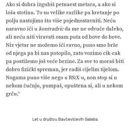
Ako si dobra izgubiš petnaest metara, a ako si
loša stotinu. To su velike razlike pa kretanje po
polju nastojimo što više pojednostavniti. Neću
naravno ići u
kontradric
da me ne odvuče daleko,
ali neću niti viravati osam puta od bove do bove.
Niz vjetar ne možemo ići ravno, puno smo brže
od njega pa bi nas potopilo, zato vozimo cik-cak
pa postižemo još veće brzine. Za sve to moraš biti
dobro fizički spreman, jer radiš cijelim tijelom.
Nogama puno više nego u RS:X-u, non stop si u
nekom čučnju, pumpaš, opuštena si, ali u nekom
grču.“
Let u društvu Bavčevićevih Galeba