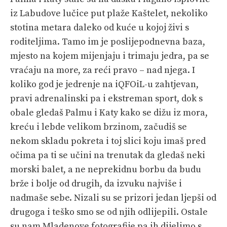
iz Labudove lučice put plaže Kaštelet, nekoliko
stotina metara daleko od kuće u kojoj živi s
roditeljima. Tamo im je poslijepodnevna baza,
mjesto na kojem mijenjaju i trimaju jedra, pa se
vraćaju na more, za reći pravo – nad njega. I
koliko god je jedrenje na iQFOiL-u zahtjevan,
pravi adrenalinski pa i ekstreman sport, dok s
obale gledaš Palmu i Katy kako se dižu iz mora,
kreću i lebde velikom brzinom, začudiš se
nekom skladu pokreta i toj slici koju imaš pred
očima pa ti se učini na trenutak da gledaš neki
morski balet, a ne neprekidnu borbu da budu
brže i bolje od drugih, da izvuku najviše i
nadmaše sebe. Nizali su se prizori jedan ljepši od
drugoga i teško smo se od njih odlijepili. Ostale
su nam Mladenove fotografije pa ih dijelimo s