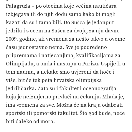
Palagruža – po otocima koje većina nautičara
izbjegava ili do njih dođu samo kako bi mogli
kazati da su i tamo bili. Do Sušca je jedanput
jedrila i s ocem na Sušcu za dvoje, za nju davne
2009. godine, ali vremena za nešto takvo u ovome
času jednostavno nema. Sve je podređeno
pripremama i natjecanjima, kvalifikacijama za
Olimpijadu, a onda i nastupu u Parizu. Uspije li u
tom naumu, a nekako smo uvjereni da hoće i
više, bit će tek peta hrvatska olimpijska
jedriličarka. Zato su i fakultet i oceanografija
koja je neizmjerno privlači na čekanju. Mlada je,
ima vremena za sve. Možda će na kraju odabrati
sportski ili pomorski fakultet. Što god bude, neće
biti daleko od mora.