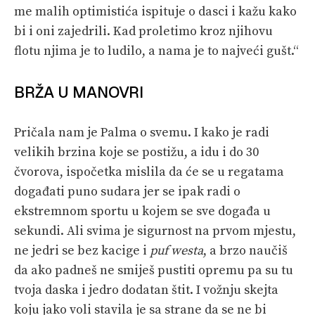
me malih optimistića ispituje o dasci i kažu kako
bi i oni zajedrili. Kad proletimo kroz njihovu
flotu njima je to ludilo, a nama je to najveći gušt.“
BRŽA U MANOVRI
Pričala nam je Palma o svemu. I kako je radi
velikih brzina koje se postižu, a idu i do 30
čvorova, ispočetka mislila da će se u regatama
događati puno sudara jer se ipak radi o
ekstremnom sportu u kojem se sve događa u
sekundi. Ali svima je sigurnost na prvom mjestu,
ne jedri se bez kacige i
puf westa
, a brzo naučiš
da ako padneš ne smiješ pustiti opremu pa su tu
tvoja daska i jedro dodatan štit. I vožnju skejta
koju jako voli stavila je sa strane da se ne bi