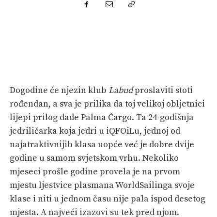
SPORT
PLOVILA
PLOVIDBA
SPIZA
Dogodine će njezin klub
Labud
proslaviti stoti
VELIKE PRIČE
rođendan, a sva je prilika da toj velikoj obljetnici
lijepi prilog dade Palma Čargo. Ta 24-godišnja
PRETPLATA
jedriličarka koja jedri u iQFOiLu, jednoj od
SHOP
najatraktivnijih klasa uopće već je dobre dvije
godine u samom svjetskom vrhu. Nekoliko
mjeseci prošle godine provela je na prvom
mjestu ljestvice plasmana WorldSailinga svoje
klase i niti u jednom času nije pala ispod desetog
mjesta. A najveći izazovi su tek pred njom.