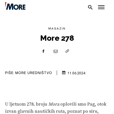
MAGAZIN
More 278
NAUTIKA
SPORT
PIŠE:
MORE UREDNIŠTVO
11.06.2024
PLOVILA
PLOVIDBA
SPIZA
U ljetnom 278. broju
Mora
oplovili smo Pag, otok
izvan glavnih nautičkih ruta, poznat po siru,
VELIKE PRIČE