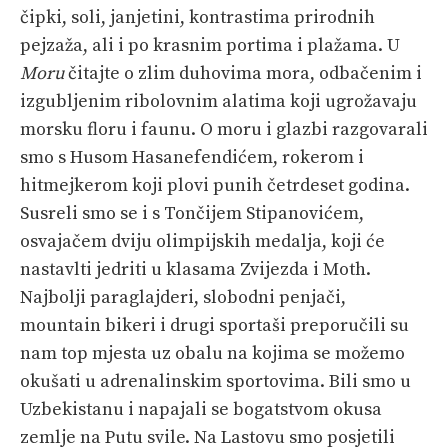
čipki, soli, janjetini, kontrastima prirodnih
PRETPLATA
pejzaža, ali i po krasnim portima i plažama. U
Moru
čitajte o zlim duhovima mora, odbačenim i
SHOP
izgubljenim ribolovnim alatima koji ugrožavaju
morsku floru i faunu. O moru i glazbi razgovarali
smo s Husom Hasanefendićem, rokerom i
hitmejkerom koji plovi punih četrdeset godina.
Susreli smo se i s Tončijem Stipanovićem,
osvajačem dviju olimpijskih medalja, koji će
nastavlti jedriti u klasama Zvijezda i Moth.
Najbolji paraglajderi, slobodni penjači,
mountain bikeri i drugi sportaši preporučili su
nam top mjesta uz obalu na kojima se možemo
okušati u adrenalinskim sportovima. Bili smo u
Uzbekistanu i napajali se bogatstvom okusa
zemlje na Putu svile. Na Lastovu smo posjetili