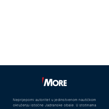
Neprijeporni autoritet u jedinstvenom nautičkom
okruženju istočne Jadranske obale. U stotinama