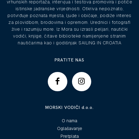
vrhunskih reportaža, intervjua i testova promovira i potiče
istinske jadranske vrijednosti. Otkriva nepoznato,
potvrđuje poznata mjesta, ljude i običaje, podiže interes
za plovidbom, brodovima i opremom. Urednici i fotografi
žive i razumiju more. Iz Mora su izrasli peljari, nautički
vodiči, knjige, čitave biblioteke namijenjene stranim
nautičarima kao i godišnjak SAILING IN CROATIA
PRATITE NAS
MORSKI VODIČI d.o.o.
O nama
Oglašavanje
Pretplata