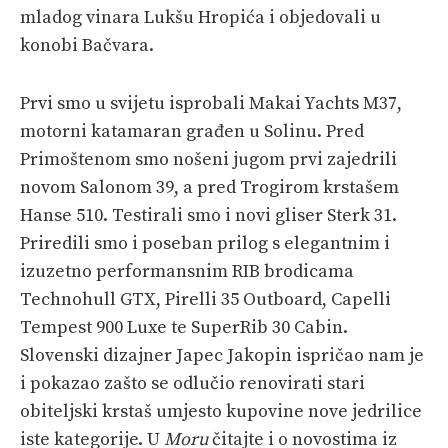
mladog vinara Lukšu Hropića i objedovali u
konobi Bačvara.
Prvi smo u svijetu isprobali Makai Yachts M37,
motorni katamaran građen u Solinu. Pred
Primoštenom smo nošeni jugom prvi zajedrili
novom Salonom 39, a pred Trogirom krstašem
Hanse 510. Testirali smo i novi gliser Sterk 31.
Priredili smo i poseban prilog s elegantnim i
izuzetno performansnim RIB brodicama
Technohull GTX, Pirelli 35 Outboard, Capelli
Tempest 900 Luxe te SuperRib 30 Cabin.
Slovenski dizajner Japec Jakopin ispričao nam je
i pokazao zašto se odlučio renovirati stari
obiteljski krstaš umjesto kupovine nove jedrilice
iste kategorije. U
Moru
čitajte i o novostima iz