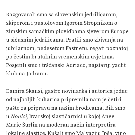
Razgovarali smo sa slovenskim jedriličarom,
skiperom i pustolovom Igorom Stropnikom o
zimskim samačkim plovidbama sjeverom Europe
u sićušnim jedrilicama. Pratili smo zbivanja na
jubilarnom, pedesetom Fastnetu, regati poznatoj
po čestim brutalnim vremenskim uvjetima.
Posjetili smo i tršćanski Adriaco, najstariji yacht
klub na Jadranu.
Damira Skansi, gastro novinarka i autorica jedne
od najboljih kuharica pripremila nam je četiri
pašte za pripravu na našim brodicama. Bili smo
u
Nonici
, hvarskoj slastičarnici u kojoj Anee
Marie Šurlin na moderan način interpretira
lokalne slastice. Kušali smo Malvaziju Ipša, vino