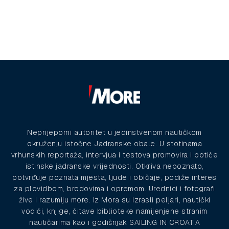
Neprijeporni autoritet u jedinstvenom nautičkom
okruženju istočne Jadranske obale. U stotinama
vrhunskih reportaža, intervjua i testova promovira i potiče
istinske jadranske vrijednosti. Otkriva nepoznato,
potvrđuje poznata mjesta, ljude i običaje, podiže interes
za plovidbom, brodovima i opremom. Urednici i fotografi
žive i razumiju more. Iz Mora su izrasli peljari, nautički
vodiči, knjige, čitave biblioteke namijenjene stranim
nautičarima kao i godišnjak SAILING IN CROATIA