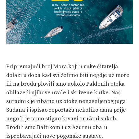
Pripremajući broj Mora koji u ruke čitatelja
dolazi u doba kad svi želimo biti negdje uz more
ili na brodu plovili smo uokolo Paklenih otoka
obilazeći njihove uvale i skrivene kutke. Naš
suradnik je ribario uz otoke nenaseljenog juga
Sudana i ispisao reportažu nekoliko dana prije
nego li je tamo stigao krvavi oružani sukob.
Brodili smo Baltikom i uz Azurnu obalu
isprobavajući nove pogonske sustave.