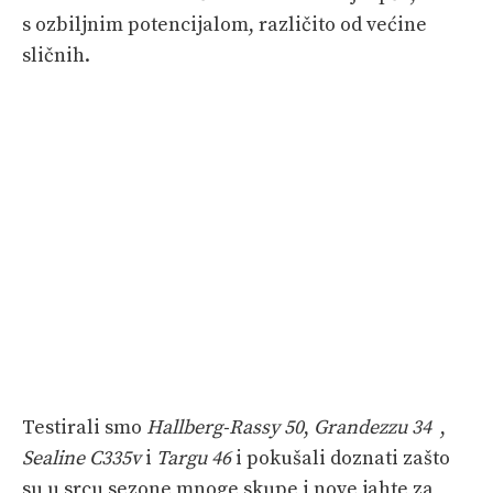
s ozbiljnim potencijalom, različito od većine
sličnih.
Testirali smo
Hallberg-Rassy 50
,
Grandezzu 34
,
Sealine C335v
i
Targu 46
i pokušali doznati zašto
su u srcu sezone mnoge skupe i nove jahte za