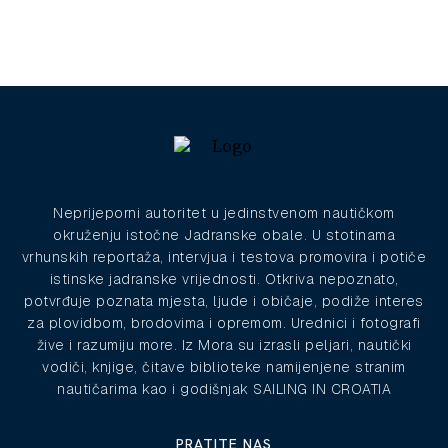
Neprijeporni autoritet u jedinstvenom nautičkom
okruženju istočne Jadranske obale. U stotinama
vrhunskih reportaža, intervjua i testova promovira i potiče
istinske jadranske vrijednosti. Otkriva nepoznato,
potvrđuje poznata mjesta, ljude i običaje, podiže interes
za plovidbom, brodovima i opremom. Urednici i fotografi
žive i razumiju more. Iz Mora su izrasli peljari, nautički
vodiči, knjige, čitave biblioteke namijenjene stranim
nautičarima kao i godišnjak SAILING IN CROATIA
PRATITE NAS