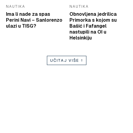
NAUTIKA
NAUTIKA
Ima li nade za spas
Obnovljena jedrilica
Perini Navi – Sanlorenzo
Primorka s kojom su
ulazi u TISG?
Bašić i Fafangel
nastupili na OI u
Helsinkiju
UČITAJ VIŠE