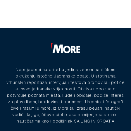
Neprijeporni autoritet u jedinstvenom nautičkom
okruženju istočne Jadranske obale. U stotinama
vrhunskih reportaža, intervjua i testova promovira i potiče
istinske jadranske vrijednosti. Otkriva nepoznato,
potvrđuje poznata mjesta, ljude i običaje, podiže interes
za plovidbom, brodovima i opremom. Urednici i fotografi
žive i razumiju more. Iz Mora su izrasli peljari, nautički
vodiči, knjige, čitave biblioteke namijenjene stranim
nautičarima kao i godišnjak SAILING IN CROATIA