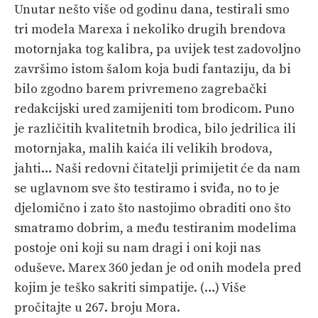
Unutar nešto više od godinu dana, testirali smo
tri modela Marexa i nekoliko drugih brendova
motornjaka tog kalibra, pa uvijek test zadovoljno
završimo istom šalom koja budi fantaziju, da bi
bilo zgodno barem privremeno zagrebački
redakcijski ured zamijeniti tom brodicom. Puno
je različitih kvalitetnih brodica, bilo jedrilica ili
motornjaka, malih kaića ili velikih brodova,
jahti… Naši redovni čitatelji primijetit će da nam
se uglavnom sve što testiramo i sviđa, no to je
djelomično i zato što nastojimo obraditi ono što
smatramo dobrim, a među testiranim modelima
postoje oni koji su nam dragi i oni koji nas
oduševe. Marex 360 jedan je od onih modela pred
kojim je teško sakriti simpatije. (…) Više
pročitajte u 267. broju Mora.