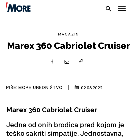
MAGAZIN
Marex 360 Cabriolet Cruiser
NAUTIKA
SPORT
PLOVILA
PIŠE:
MORE UREDNIŠTVO
02.08.2022
PLOVIDBA
Marex 360 Cabriolet Cruiser
SPIZA
Jedna od onih brodica pred kojom je
VELIKE PRIČE
teško sakriti simpatije. Jednostavna,