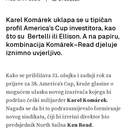
SPIZA
VELIKE PRIČE
Karel Komárek uklapa se u tipičan
PRETPLATA
profil America’s Cup investitora, kao
što su Bertelli ili Ellison. A na papiru,
SHOP
kombinacija Komárek–Read djeluje
iznimno uvjerljivo.
Kako se približava 31. ožujka i zadnji rok za
prijave za 38. America’s Cup, kruže glasine o
mogućem ulasku novog izazivača kojega bi
podržao češki milijarder
Karel Komárek
.
Nagađa se da bi to podrazumijevalo formiranje
novog sindikata, čiji bi izvršni direktor bio
predsjednik North Sailsa
Ken Read
.