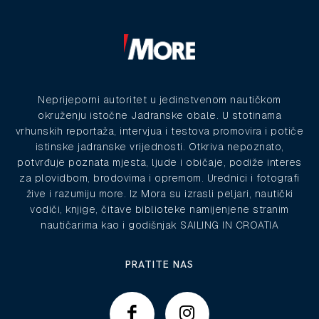
Neprijeporni autoritet u jedinstvenom nautičkom
okruženju istočne Jadranske obale. U stotinama
vrhunskih reportaža, intervjua i testova promovira i potiče
istinske jadranske vrijednosti. Otkriva nepoznato,
potvrđuje poznata mjesta, ljude i običaje, podiže interes
za plovidbom, brodovima i opremom. Urednici i fotografi
žive i razumiju more. Iz Mora su izrasli peljari, nautički
vodiči, knjige, čitave biblioteke namijenjene stranim
nautičarima kao i godišnjak SAILING IN CROATIA
PRATITE NAS