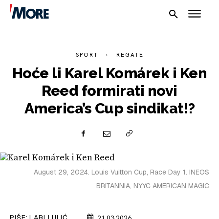
SPORT
REGATE
Hoće li Karel Komárek i Ken
Reed formirati novi
America’s Cup sindikat!?
NAUTIKA
SPORT
August 29, 2024. Louis Vuitton Cup, Race Day 1. INEOS
PLOVILA
BRITANNIA, NYYC AMERICAN MAGIC
PLOVIDBA
PIŠE:
LARI LULIĆ
21.03.2026