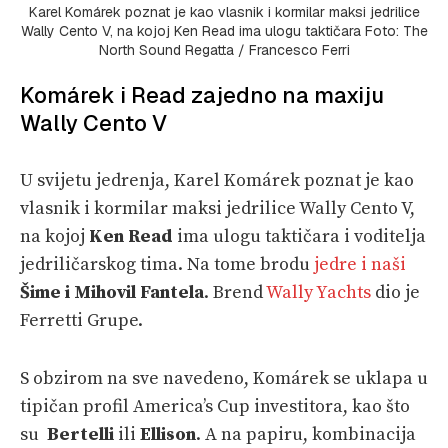
Karel Komárek poznat je kao vlasnik i kormilar maksi jedrilice
Wally Cento V, na kojoj Ken Read ima ulogu taktičara Foto: The
North Sound Regatta / Francesco Ferri
Komárek i Read zajedno na maxiju
Wally Cento V
U svijetu jedrenja, Karel Komárek poznat je kao
vlasnik i kormilar maksi jedrilice Wally Cento V,
na kojoj
Ken Read
ima ulogu taktičara i voditelja
jedriličarskog tima. Na tome brodu
jedre i naši
Šime i Mihovil Fantela
. Brend
Wally Yachts
dio je
Ferretti Grupe.
S obzirom na sve navedeno, Komárek se uklapa u
tipičan profil America’s Cup investitora, kao što
su
Bertelli
ili
Ellison
. A na papiru, kombinacija