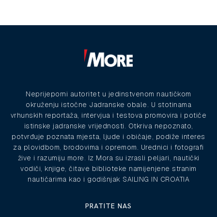
Neprijeporni autoritet u jedinstvenom nautičkom
okruženju istočne Jadranske obale. U stotinama
vrhunskih reportaža, intervjua i testova promovira i potiče
istinske jadranske vrijednosti. Otkriva nepoznato,
potvrđuje poznata mjesta, ljude i običaje, podiže interes
za plovidbom, brodovima i opremom. Urednici i fotografi
žive i razumiju more. Iz Mora su izrasli peljari, nautički
vodiči, knjige, čitave biblioteke namijenjene stranim
nautičarima kao i godišnjak SAILING IN CROATIA
PRATITE NAS