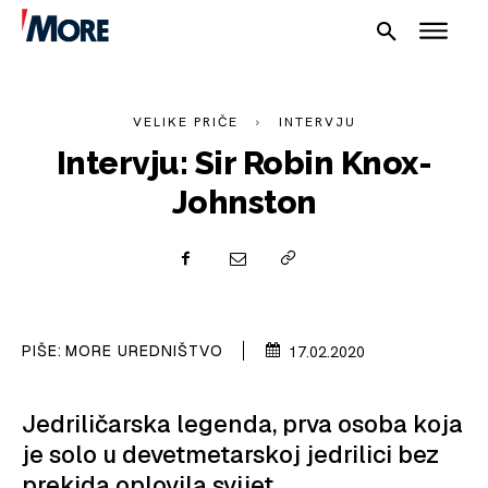
VELIKE PRIČE
INTERVJU
Intervju: Sir Robin Knox-
Johnston
NAUTIKA
SPORT
PIŠE:
MORE UREDNIŠTVO
17.02.2020
PLOVILA
PLOVIDBA
Jedriličarska legenda, prva osoba koja
je solo u devetmetarskoj jedrilici bez
SPIZA
prekida oplovila svijet