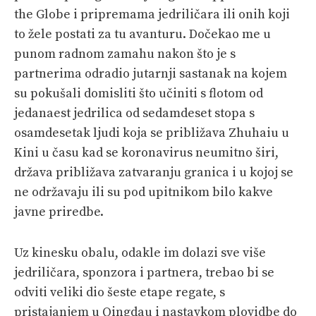
the Globe i pripremama jedriličara ili onih koji
to žele postati za tu avanturu. Dočekao me u
punom radnom zamahu nakon što je s
partnerima odradio jutarnji sastanak na kojem
su pokušali domisliti što učiniti s flotom od
jedanaest jedrilica od sedamdeset stopa s
osamdesetak ljudi koja se približava Zhuhaiu u
Kini u času kad se koronavirus neumitno širi,
država približava zatvaranju granica i u kojoj se
ne održavaju ili su pod upitnikom bilo kakve
javne priredbe.
Uz kinesku obalu, odakle im dolazi sve više
jedriličara, sponzora i partnera, trebao bi se
odviti veliki dio šeste etape regate, s
pristajanjem u Qingdau i nastavkom plovidbe do