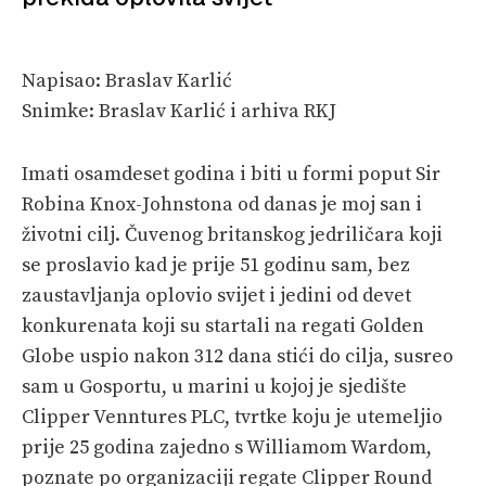
VELIKE PRIČE
PRETPLATA
Napisao: Braslav Karlić
Snimke: Braslav Karlić i arhiva RKJ
SHOP
Imati osamdeset godina i biti u formi poput Sir
Robina Knox-Johnstona od danas je moj san i
životni cilj. Čuvenog britanskog jedriličara koji
se proslavio kad je prije 51 godinu sam, bez
zaustavljanja oplovio svijet i jedini od devet
konkurenata koji su startali na regati Golden
Globe uspio nakon 312 dana stići do cilja, susreo
sam u Gosportu, u marini u kojoj je sjedište
Clipper Venntures PLC, tvrtke koju je utemeljio
prije 25 godina zajedno s Williamom Wardom,
poznate po organizaciji regate Clipper Round