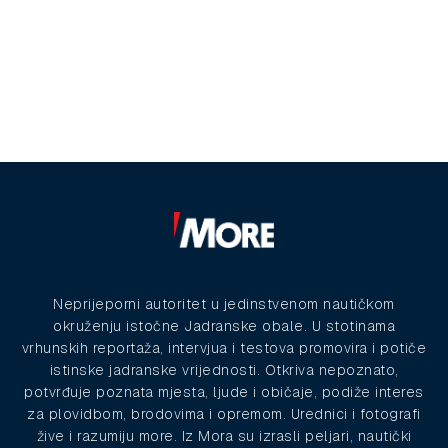
Neprijeporni autoritet u jedinstvenom nautičkom
okruženju istočne Jadranske obale. U stotinama
vrhunskih reportaža, intervjua i testova promovira i potiče
istinske jadranske vrijednosti. Otkriva nepoznato,
potvrđuje poznata mjesta, ljude i običaje, podiže interes
za plovidbom, brodovima i opremom. Urednici i fotografi
žive i razumiju more. Iz Mora su izrasli peljari, nautički