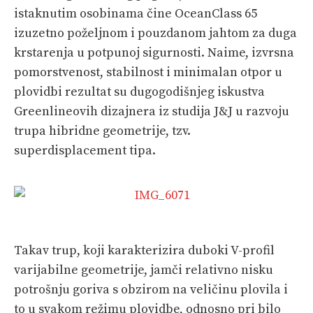
istaknutim osobinama čine OceanClass 65
izuzet­no poželjnom i pouzdanom jahtom za duga
krstarenja u potpunoj sigurnosti. Naime, izvrsna
pomorstvenost, stabilnost i minimalan otpor u
plovidbi rezultat su dugogodišnjeg iskustva
Greenlineovih dizajnera iz studija J&J u razvoju
trupa hibridne geometrije, tzv.
superdisplacement tipa.
Takav trup, koji karakterizira duboki V-profil
varijabilne geometrije, jamči relativno nisku
potrošnju goriva s obzirom na veličinu plovila i
to u svakom režimu plovidbe, odnosno pri bilo