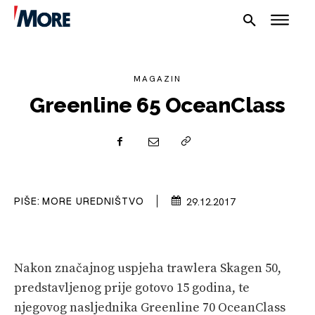
MAGAZIN
Greenline 65 OceanClass
NAUTIKA
SPORT
PIŠE:
MORE UREDNIŠTVO
29.12.2017
PLOVILA
PLOVIDBA
Nakon značajnog uspjeha trawlera Skagen 50,
SPIZA
predstavljenog prije gotovo 15 godina, te
njegovog nasljednika Greenline 70 OceanClass
VELIKE PRIČE