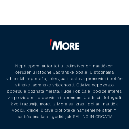
Neprijeporni autoritet u jedinstvenom nautičkom
okruženju istočne Jadranske obale. U stotinama
vrhunskih reportaža, intervjua i testova promovira i potiče
istinske jadranske vrijednosti. Otkriva nepoznato,
potvrđuje poznata mjesta, ljude i običaje, podiže interes
za plovidbom, brodovima i opremom. Urednici i fotografi
žive i razumiju more. Iz Mora su izrasli peljari, nautički
vodiči, knjige, čitave biblioteke namijenjene stranim
nautičarima kao i godišnjak SAILING IN CROATIA