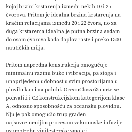
kojoj brzini krstarenja između nekih 10 i 25
čvorova. Pritom je idealna brzina krstarenja na
kraćim relacijama između 20 i 22 čvora, no za
duga krstarenja idealna je putna brzina sedam
do osam čvorova kada doplov raste i preko 1500
nautičkih milja.
Pritom napredna konstrukcija omogućuje
minimalnu razinu buke i vibracija, pa stoga i
unaprijeđenu udobnost u svim prostorijama u
plovilu kao i na palubi. OceanClass 65 može se
pohvaliti i CE konstrukcijskom kategorijom klase
A, odnosno sposobnošću za oceansku plovidbu.
Nju je pak omogućio trup građen
najsuvremenijim procesom vakuumske infuzije
uz upotrebu vinilesterske smole i