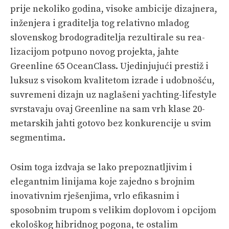
prije nekoliko­ godina, visoke ambicije dizajnera,
PRETPLATA
inženjera i graditelja tog relativno mladog
slovenskog brodograditelja rezultirale su rea­
SHOP
lizacijom potpuno novog projekta, jahte
Greenline 65 OceanClass. Ujedinjujući prestiž i
luksuz s visokom kvalitetom izrade i udobnošću,
suvremeni dizajn uz naglašeni yachting-lifestyle
svrstavaju ovaj Greenline na sam vrh klase 20-
metarskih jahti gotovo bez konkurencije u svim
segmentima.
Osim toga izdvaja se lako prepoznatljivim i
elegantnim linijama koje zajedno s brojnim
inovativnim rješenjima, vrlo efikasnim i
sposobnim trupom s velikim doplovom i opcijom
ekološkog hibridnog pogona, te ostalim