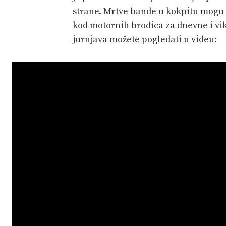
strane. Mrtve bande u kokpitu mogu s
kod motornih brodica za dnevne i vik
jurnjava možete pogledati u videu: