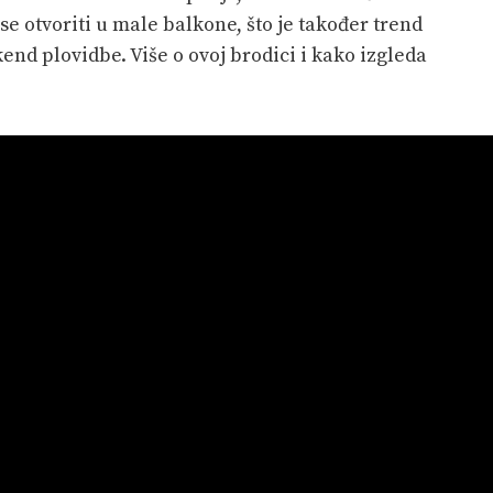
e otvoriti u male balkone, što je također trend
end plovidbe. Više o ovoj brodici i kako izgleda