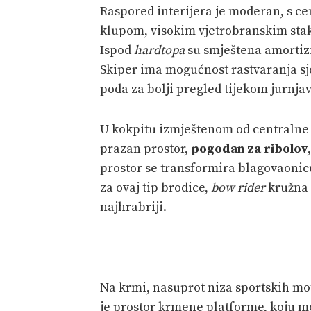
Raspored interijera je moderan, s 
klupom, visokim vjetrobranskim sta
Ispod
hardtopa
su smještena amortiz
Skiper ima mogućnost rastvaranja sj
poda za bolji pregled tijekom jurnjav
U kokpitu izmještenom od centralne 
prazan prostor,
pogodan za ribolov
prostor se transformira blagovaonic
za ovaj tip brodice,
bow rider
kružna 
najhrabriji.
Na krmi, nasuprot niza sportskih mot
je prostor krmene platforme, koju mo