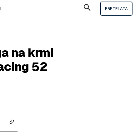
IL
PRETPLATA
a na krmi
acing 52