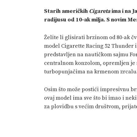
Starih američkih
Cigareta
ima i na J
radijusu od 10-ak milja. S novim Me
Želite li glisirati brzinom od 80-ak 
model Cigarette Racing 52 Thunder i
predstavljen na nautičkom sajmu Fort
centralnom konzolom, opremljen je
turbopunjačima na krmenom zrcalu
Osim što može postići impresivnu brz
ovaj model ima sve što bi imao i neki
za plovidbu s većim društvom, prijatel