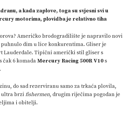
adranu, a kada zaplove, toga su svjesni svi u
rcury motorima, plovidba je relativno tiha
čvorova? Američko brodogradilište je napravilo novi
 puhnulo dim u lice konkurentima. Gliser je
 Lauderdale. Tipični američki stil gliser s
 s čak 6 komada
Mercury Racing 500R V10
s
.
inu, do sad rezerviranu samo za trkaća plovila,
 ultra brzi
fishermen
, drugim riječima pogodan je
jima i obitelji.