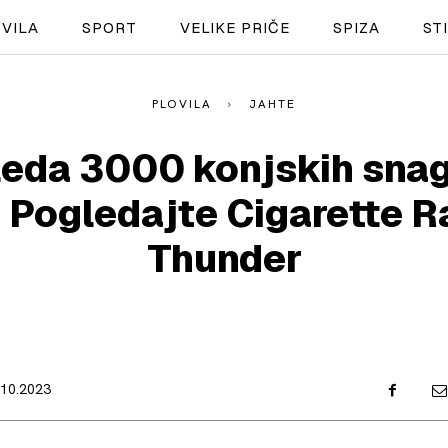
VILA
SPORT
VELIKE PRIČE
SPIZA
ST
PLOVILA
JAHTE
NAUTIKA
leda 3000 konjskih snag
SPORT
? Pogledajte Cigarette R
PLOVILA
Thunder
PLOVIDBA
SPIZA
VELIKE PRIČE
.10.2023
PRETPLATA
SHOP