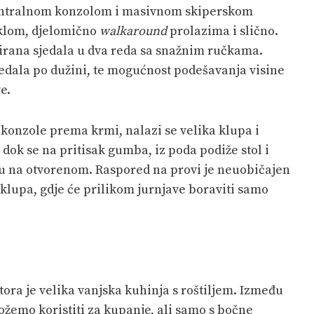
centralnom konzolom i masivnom skiperskom
klom, djelomično
walkaround
prolazima i slično.
irana sjedala u dva reda sa snažnim ručkama.
edala po dužini, te mogućnost podešavanja visine
e.
konzole prema krmi, nalazi se velika klupa i
, dok se na pritisak gumba, iz poda podiže stol i
u na otvorenom. Raspored na provi je neuobičajen
klupa, gdje će prilikom jurnjave boraviti samo
ora je velika vanjska kuhinja s roštiljem. Između
žemo koristiti za kupanje, ali samo s bočne