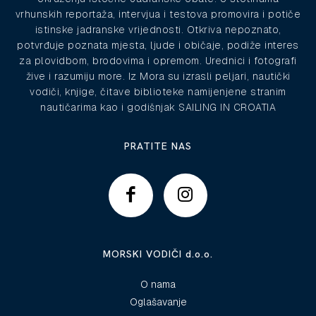
vrhunskih reportaža, intervjua i testova promovira i potiče
istinske jadranske vrijednosti. Otkriva nepoznato,
potvrđuje poznata mjesta, ljude i običaje, podiže interes
za plovidbom, brodovima i opremom. Urednici i fotografi
žive i razumiju more. Iz Mora su izrasli peljari, nautički
vodiči, knjige, čitave biblioteke namijenjene stranim
nautičarima kao i godišnjak SAILING IN CROATIA
PRATITE NAS
MORSKI VODIČI d.o.o.
O nama
Oglašavanje