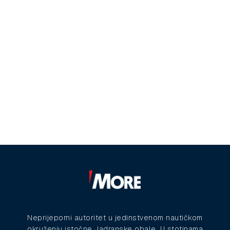
Neprijeporni autoritet u jedinstvenom nautičkom
okruženju istočne Jadranske obale. U stotinama