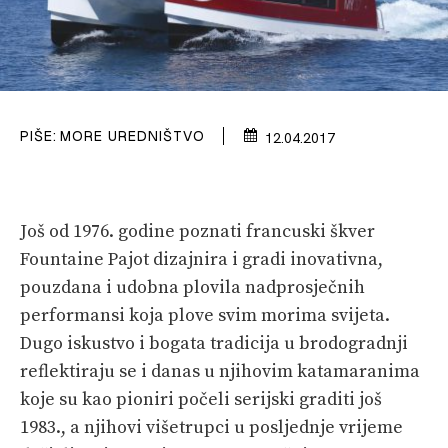
PRETPLATA
SHOP
PIŠE:
MORE UREDNIŠTVO
12.04.2017
Još od 1976. godine poznati francuski škver
Fountaine Pajot dizajnira i gradi inovativna,
pouzdana i udobna plovila nadprosječnih
performansi koja plove svim morima svijeta.
Dugo iskustvo i bogata tradicija u brodogradnji
reflektiraju se i danas u njihovim katamaranima
koje su kao pioniri počeli serijski graditi još
1983., a njihovi višetrupci u posljednje vrijeme