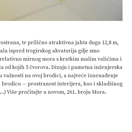
strana, te prilično atraktivna jahta duga 12,8 m,
jala ispred trogirskog akvatorija gdje smo
 relativno mirnog mora s kratkim malim valićima i
 od kojih 5 čvorova. Dizajn i pametna inženjerska
u važnosti na ovoj brodici, a najveće iznenađenje
brodicu — prostranost interijera, kao i skladišnog
…) Više pročitajte u novom, 261. broju Mora.