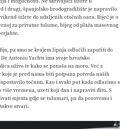
ja i mogućnosti. Ne skrivajući uzore u
 i drugi, španjolsko brodogradilište je napravilo
vikend-izlete do udaljenih otočnih oaza. Riječ je o
orenoj za privatne tulume, bijeg od plaža masovnog
erjahte.
rafija, pa smo se krajem lipnja odlučili zaputiti do
 De Antonio Yachts ima svoje hrvatsko
odica uživo te kako se ponaša na moru. Već s
e koje je pred nama biti potpuna potvrda naših
 ispostavilo točnim. Kao i svaki put kada odlazimo s
više vremena, uzeti koji dan i napraviti đitu. S
ćivati mjesta gdje se tulumari, pa da pozovemo i
takve stvari.