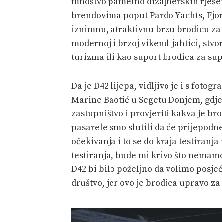
mnoštvo pametno dizajnerskih rješen
brendovima poput Pardo Yachts, Fjord
iznimnu, atraktivnu brzu brodicu za 
modernoj i brzoj vikend-jahtici, stv
turizma ili kao suport brodica za sup
Da je D42 lijepa, vidljivo je i s fotog
Marine Baotić u Segetu Donjem, gdje
zastupništvo i provjeriti kakva je br
pasarele smo slutili da će prijepodn
očekivanja i to se do kraja testiranja
testiranja, bude mi krivo što nemamo 
D42 bi bilo poželjno da volimo posje
društvo, jer ovo je brodica upravo za 