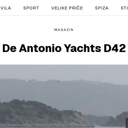
VILA
SPORT
VELIKE PRIČE
SPIZA
ST
MAGAZIN
NAUTIKA
De Antonio Yachts D42
SPORT
PLOVILA
PLOVIDBA
SPIZA
VELIKE PRIČE
PRETPLATA
SHOP