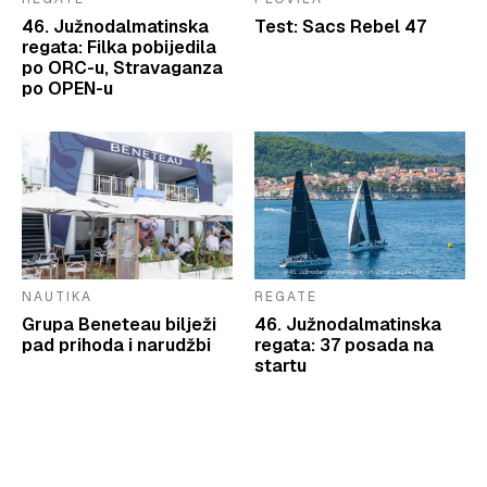
46. Južnodalmatinska
Test: Sacs Rebel 47
regata: Filka pobijedila
po ORC-u, Stravaganza
po OPEN-u
NAUTIKA
REGATE
Grupa Beneteau bilježi
46. Južnodalmatinska
pad prihoda i narudžbi
regata: 37 posada na
startu