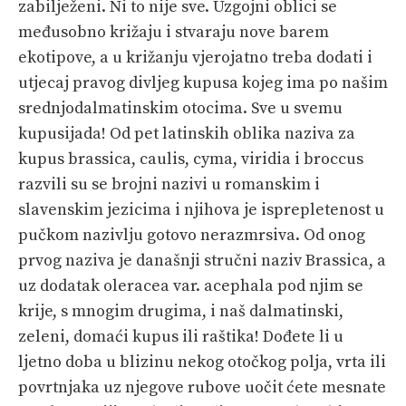
zabilježeni. Ni to nije sve. Uzgojni oblici se
međusobno križaju i stvaraju nove barem
ekotipove, a u križanju vjerojatno treba dodati i
utjecaj pravog divljeg kupusa kojeg ima po našim
srednjodalmatinskim otocima. Sve u svemu
kupusijada! Od pet latinskih oblika naziva za
kupus brassica, caulis, cyma, viridia i broccus
razvili su se brojni nazivi u romanskim i
slavenskim jezicima i njihova je isprepletenost u
pučkom nazivlju gotovo nerazmrsiva. Od onog
prvog naziva je današnji stručni naziv Brassica, a
uz dodatak oleracea var. acephala pod njim se
krije, s mnogim drugima, i naš dalmatinski,
zeleni, domaći kupus ili raštika! Dođete li u
ljetno doba u blizinu nekog otočkog polja, vrta ili
povrtnjaka uz njegove rubove uočit ćete mesnate