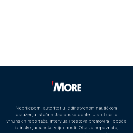
Neprijeporni autoritet u jedinstvenom nautičkom
okruženju istočne Jadranske obale. U stotinama
vrhunskih reportaža, intervjua i testova promovira i potiče
istinske jadranske vrijednosti. Otkriva nepoznato,