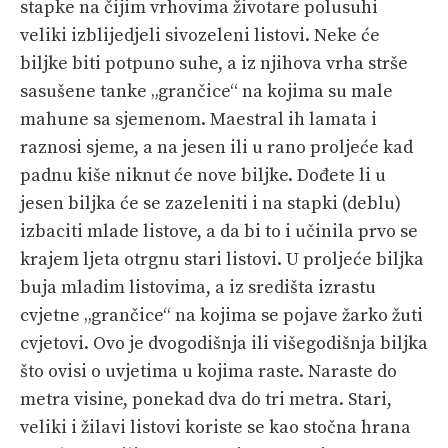
stapke na čijim vrhovima životare polusuhi
veliki izblijedjeli sivozeleni listovi. Neke će
biljke biti potpuno suhe, a iz njihova vrha strše
sasušene tanke „grančice“ na kojima su male
mahune sa sjemenom. Maestral ih lamata i
raznosi sjeme, a na jesen ili u rano proljeće kad
padnu kiše niknut će nove biljke. Dođete li u
jesen biljka će se zazeleniti i na stapki (deblu)
izbaciti mlade listove, a da bi to i učinila prvo se
krajem ljeta otrgnu stari listovi. U proljeće biljka
buja mladim listovima, a iz središta izrastu
cvjetne „grančice“ na kojima se pojave žarko žuti
cvjetovi. Ovo je dvogodišnja ili višegodišnja biljka
što ovisi o uvjetima u kojima raste. Naraste do
metra visine, ponekad dva do tri metra. Stari,
veliki i žilavi listovi koriste se kao stočna hrana