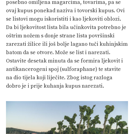
posebno omiljena magarcima, tovarima, pa se
ovaj kupus ponekad naziva i tovorski kupus. Ovi
se listovi mogu iskoristiti i kao ljekoviti oblozi.
Da bi ljekovitost lista bila učinkovita potrebno je
oštrim nožem s donje strane lista površinski
zarezati žilice ili još bolje lagano tuči kuhinjskim
batom da se otvore. Može se list i narezati.
Ostavite desetak minuta da se formira ljekovit i
antikancerogeni spoj (sulforaphane) te stavite
na dio tijela koji liječite. Zbog istog razloga
dobro je i prije kuhanja kupus narezati.