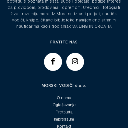
potvrđuje poznata mjesta, ljude i običaje, podiže interes
za plovidbom, brodovima i opremom. Urednici i fotografi
žive i razumiju more. Iz Mora su izrasli peljari, nautički
vodiči, knjige, čitave biblioteke namijenjene stranim
nautičarima kao i godišnjak SAILING IN CROATIA
PRATITE NAS
MORSKI VODIČI d.o.o.
O nama
Oglašavanje
Pretplata
Impressum
Kontakt