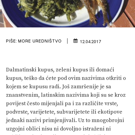
PRETPLATA
SHOP
PIŠE:
MORE UREDNIŠTVO
12.04.2017
Dalmatinski kupus, zeleni kupus ili domaći
kupus, teško da ćete pod ovim nazivima otkriti o
kojem se kupusu radi. Još zamršenije je sa
znanstvenim, latinskim nazivima koji su se kroz
povijest često mijenjali pa i za različite vrste,
podvrste, varijetete, subvarijetete ili ekotipove
jednaki nazivi primjenjivali. Uz to mnogobrojni
uzgojni oblici nisu ni dovoljno istraženi ni