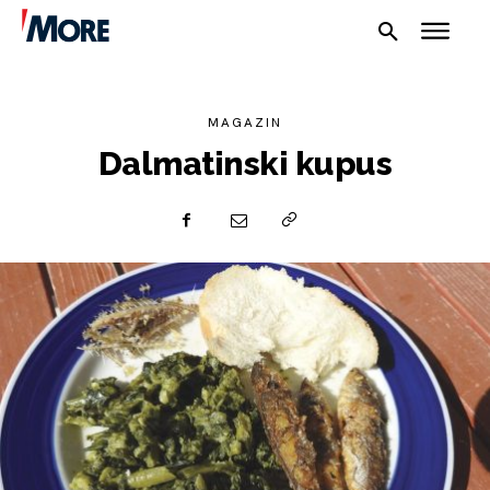
MAGAZIN
Dalmatinski kupus
NAUTIKA
SPORT
PLOVILA
PLOVIDBA
SPIZA
VELIKE PRIČE