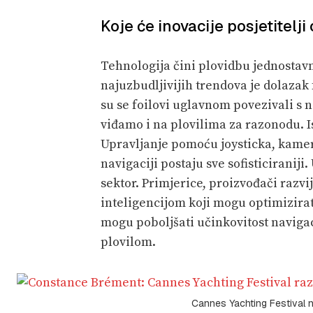
Koje će inovacije posjetitelj
Tehnologija čini plovidbu jednostavn
najuzbudljivijih trendova je dolazak
su se foilovi uglavnom povezivali s n
viđamo i na plovilima za razonodu. Is
Upravljanje pomoću joysticka, kamere
navigaciji postaju sve sofisticiranij
sektor. Primjerice, proizvođači raz
inteligencijom koji mogu optimizirati 
mogu poboljšati učinkovitost navigac
plovilom.
Cannes Yachting Festival n