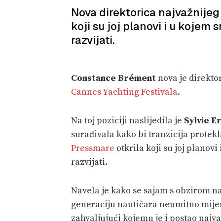
Nova direktorica najvažnijeg
koji su joj planovi i u kojem
razvijati.
Constance Brément
nova je direkto
Cannes Yachting Festivala
.
Na toj poziciji naslijedila je
Sylvie E
surađivala kako bi tranzicija protekl
Pressmare
otkrila koji su joj planov
razvijati.
Navela je kako se sajam s obzirom na
generaciju nautičara neumitno mijenj
zahvaljujući kojemu je i postao najv