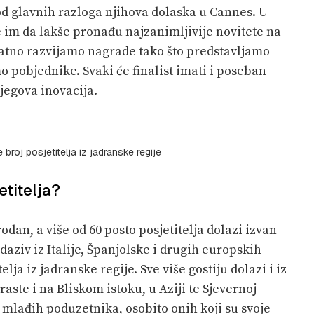
od glavnih razloga njihova dolaska u Cannes. U
im da lakše pronađu najzanimljivije novitete na
datno razvijamo nagrade tako što predstavljamo
mo pobjednike. Svaki će finalist imati i poseban
jegova inovacija.
broj posjetitelja iz jadranske regije
etitelja?
odan, a više od 60 posto posjetitelja dolazi izvan
daziv iz Italije, Španjolske i drugih europskih
lja iz jadranske regije. Sve više gostiju dolazi i iz
aste i na Bliskom istoku, u Aziji te Sjevernoj
mlađih poduzetnika, osobito onih koji su svoje