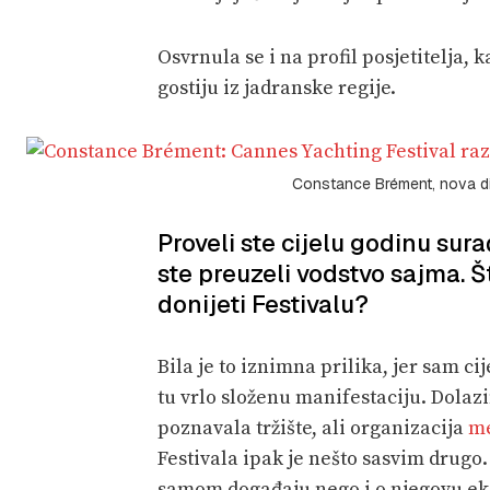
Osvrnula se i na profil posjetitelja, 
gostiju iz jadranske regije.
Constance Brément, nova di
Proveli ste cijelu godinu sura
ste preuzeli vodstvo sajma. Što
donijeti Festivalu?
Bila je to iznimna prilika, jer sam c
tu vrlo složenu manifestaciju. Dolaz
poznavala tržište, ali organizacija
me
Festivala ipak je nešto sasvim drugo.
samom događaju nego i o njegovu ek