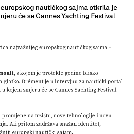
 europskog nautičkog sajma otkrila je
 smjeru će se Cannes Yachting Festival
rica najvažnijeg europskog nautičkog sajma –
rnoult
, s kojom je protekle godine blisko
a glatko. Brément je u intervjuu za nautički portal
i i u kojem smjeru će se Cannes Yachting Festival
 promjene na tržištu, nove tehnologije i novu
a. Ali pritom zadržava snažan identitet,
ažniji europski nautički sajam.