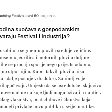
hting Festival slavi 50. obljetnicu
 godina suočava s gospodarskim
araju Festival i industrija?
 osobito u segmentu plovila srednje veličine.
posebno jedrilica i motornih plovila duljine
alihe se prodaju sporije nego prije. Istodobno,
tno otpornijim. Kupci takvih plovila nisu
ta i dalje posluje vrlo dobro. Zanimljivo je
rilagođavaju. Umjesto da se usredotoče isključivo
 nove načine na koje ljudi mogu uživati u nautici.
čkog vlasništva, boat clubove i članstva koja
modeli privlače novu publiku u svijet nautike.