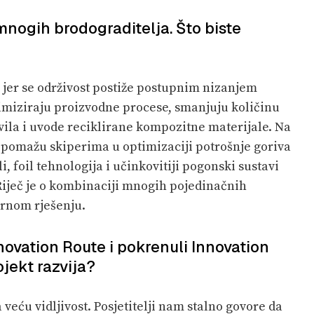
 mnogih brodograditelja. Što biste
 jer se održivost postiže postupnim nizanjem
timiziraju proizvodne procese, smanjuju količinu
vila i uvode reciklirane kompozitne materijale. Na
s pomažu skiperima u optimizaciji potrošnje goriva
 foil tehnologija i učinkovitiji pogonski sustavi
Riječ je o kombinaciji mnogih pojedinačnih
arnom rješenju.
novation Route i pokrenuli Innovation
jekt razvija?
 veću vidljivost. Posjetitelji nam stalno govore da