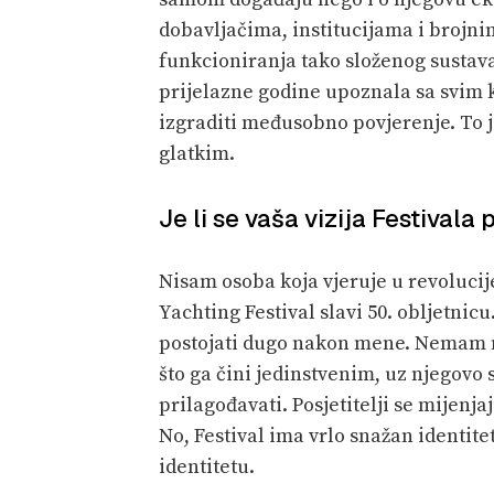
dobavljačima, institucijama i brojn
funkcioniranja tako složenog sustava
prijelazne godine upoznala sa svim 
izgraditi međusobno povjerenje. To j
glatkim.
Je li se vaša vizija Festival
Nisam osoba koja vjeruje u revolucij
Yachting Festival slavi 50. obljetnicu
postojati dugo nakon mene. Nemam na
što ga čini jedinstvenim, uz njegov
prilagođavati. Posjetitelji se mijenja
No, Festival ima vrlo snažan identite
identitetu.