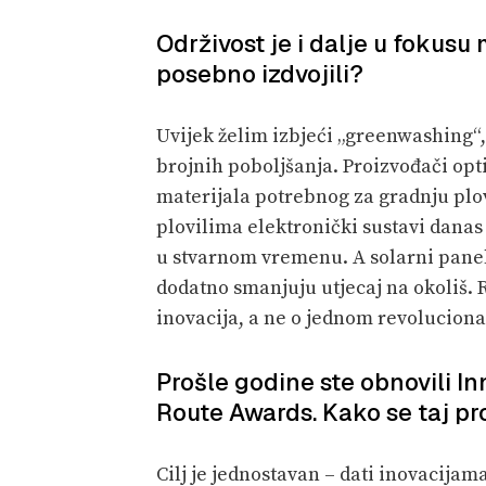
Održivost je i dalje u fokusu
posebno izdvojili?
Uvijek želim izbjeći „greenwashing“,
brojnih poboljšanja. Proizvođači op
materijala potrebnog za gradnju plo
plovilima elektronički sustavi dana
u stvarnom vremenu. A solarni paneli,
dodatno smanjuju utjecaj na okoliš. 
inovacija, a ne o jednom revolucion
Prošle godine ste obnovili In
Route Awards. Kako se taj pro
Cilj je jednostavan – dati inovacijama