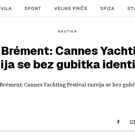
VILA
SPORT
VELIKE PRIČE
SPIZA
ST
NAUTIKA
NAUTIKA
Brément: Cannes Yachti
SPORT
ija se bez gubitka ident
PLOVILA
PLOVIDBA
SPIZA
VELIKE PRIČE
PRETPLATA
SHOP