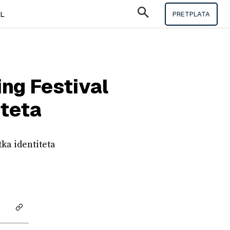
IL
PRETPLATA
ng Festival
iteta