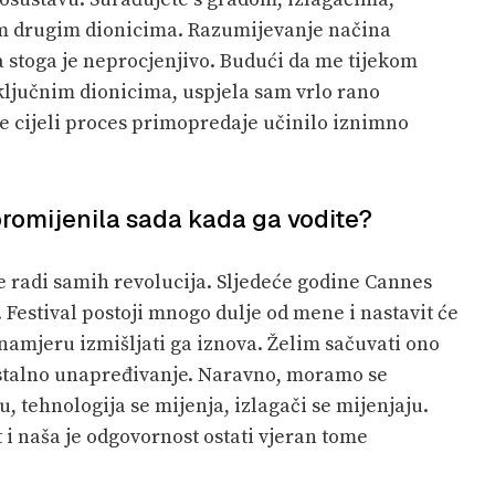
im drugim dionicima. Razumijevanje načina
 stoga je neprocjenjivo. Budući da me tijekom
ključnim dionicima, uspjela sam vrlo rano
e cijeli proces primopredaje učinilo iznimno
a promijenila sada kada ga vodite?
e radi samih revolucija. Sljedeće godine Cannes
. Festival postoji mnogo dulje od mene i nastavit će
mjeru izmišljati ga iznova. Želim sačuvati ono
o stalno unapređivanje. Naravno, moramo se
ju, tehnologija se mijenja, izlagači se mijenjaju.
t i naša je odgovornost ostati vjeran tome