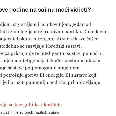
i ove godine na sajmu moći vidjeti?
ijom, sigurnijom i učinkovitijom. Jedan od
 foil tehnologije u rekreativnu nautiku. Donedavno
atjecateljskim jedrenjem, ali sada ih sve češće
todobno se razvijaju i brodski sustavi.
 za pristajanje te inteligentni sustavi pomoći u
i. Umjetna inteligencija također postupno ulazi u
vijaju sustave potpomognute umjetnom
potrošnju goriva ili energije. Ili sustave koji
ije i pružiti pametniju podršku pri upravljanju
ajvažniji je europski nautički sajam