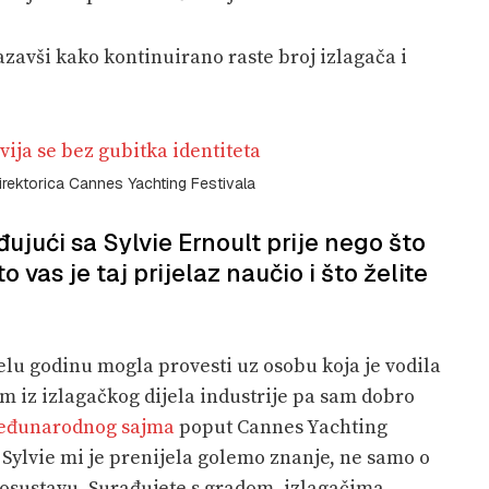
kazavši kako kontinuirano raste broj izlagača i
rektorica Cannes Yachting Festivala
đujući sa Sylvie Ernoult prije nego što
 vas je taj prijelaz naučio i što želite
ijelu godinu mogla provesti uz osobu koja je vodila
im iz izlagačkog dijela industrije pa sam dobro
đunarodnog sajma
poput Cannes Yachting
 Sylvie mi je prenijela golemo znanje, ne samo o
osustavu. Surađujete s gradom, izlagačima,