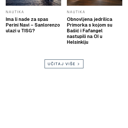
NAUTIKA
NAUTIKA
Ima li nade za spas
Obnovljena jedrilica
Perini Navi – Sanlorenzo
Primorka s kojom su
ulazi u TISG?
Bašić i Fafangel
nastupili na OI u
Helsinkiju
UČITAJ VIŠE