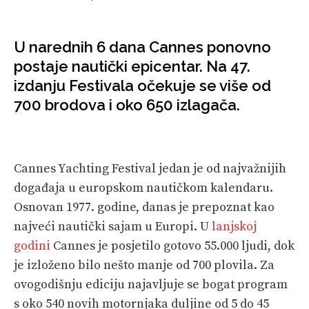
VELIKE PRIČE
PRETPLATA
U narednih 6 dana Cannes ponovno
postaje nautički epicentar. Na 47.
SHOP
izdanju Festivala očekuje se više od
700 brodova i oko 650 izlagača.
Cannes Yachting Festival jedan je od najvažnijih
događaja u europskom nautičkom kalendaru.
Osnovan 1977. godine, danas je prepoznat kao
najveći nautički sajam u Europi. U
lanjskoj
godini
Cannes je posjetilo gotovo 55.000 ljudi, dok
je izloženo bilo nešto manje od 700 plovila. Za
ovogodišnju ediciju najavljuje se bogat program
s oko 540 novih motornjaka duljine od 5 do 45