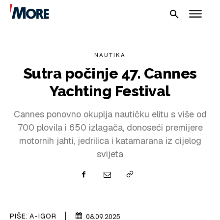
NAUTIKA
Sutra počinje 47. Cannes
Yachting Festival
Cannes ponovno okuplja nautičku elitu s više od
NAUTIKA
700 plovila i 650 izlagača, donoseći premijere
SPORT
motornih jahti, jedrilica i katamarana iz cijelog
svijeta
PLOVILA
PLOVIDBA
SPIZA
PIŠE:
A-IGOR
08.09.2025