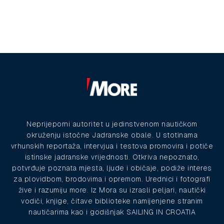
Neprijeporni autoritet u jedinstvenom nautičkom
okruženju istočne Jadranske obale. U stotinama
vrhunskih reportaža, intervjua i testova promovira i potiče
istinske jadranske vrijednosti. Otkriva nepoznato,
potvrđuje poznata mjesta, ljude i običaje, podiže interes
za plovidbom, brodovima i opremom. Urednici i fotografi
žive i razumiju more. Iz Mora su izrasli peljari, nautički
vodiči, knjige, čitave biblioteke namijenjene stranim
nautičarima kao i godišnjak SAILING IN CROATIA