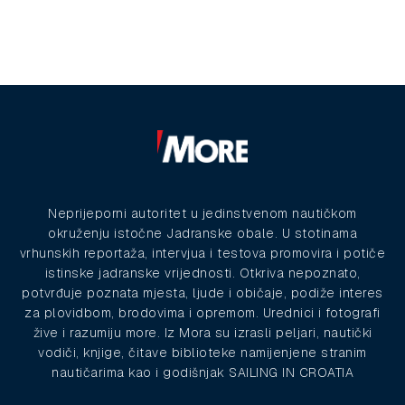
Neprijeporni autoritet u jedinstvenom nautičkom
okruženju istočne Jadranske obale. U stotinama
vrhunskih reportaža, intervjua i testova promovira i potiče
istinske jadranske vrijednosti. Otkriva nepoznato,
potvrđuje poznata mjesta, ljude i običaje, podiže interes
za plovidbom, brodovima i opremom. Urednici i fotografi
žive i razumiju more. Iz Mora su izrasli peljari, nautički
vodiči, knjige, čitave biblioteke namijenjene stranim
nautičarima kao i godišnjak SAILING IN CROATIA