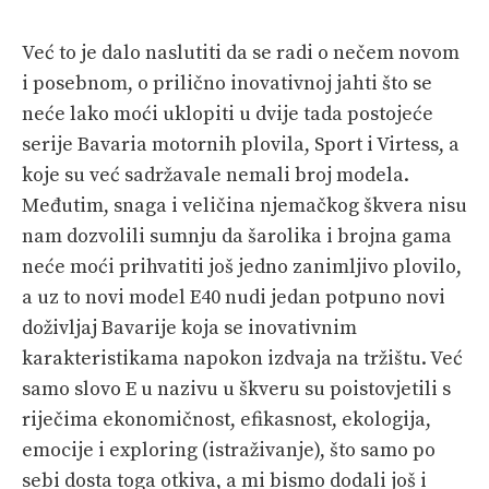
Već to je dalo naslutiti da se radi o nečem novom
i posebnom, o prilično inovativnoj jahti što se
neće lako moći uklopiti u dvije tada postojeće
serije Bavaria motornih plovila, Sport i Virtess, a
koje su već sadržavale nemali broj modela.
Međutim, snaga i veličina njemačkog škvera nisu
nam dozvolili sumnju da šarolika i brojna gama
neće moći prihvatiti još jedno zanimljivo plovilo,
a uz to novi model E40 nudi jedan potpuno novi
doživljaj Bavarije koja se inovativnim
karakteristikama napokon izdvaja na tržištu. Već
samo slovo E u nazivu u škveru su poistovjetili s
riječima ekonomičnost, efikasnost, ekologija,
emocije i exploring (istraživanje), što samo po
sebi dosta toga otkiva, a mi bismo dodali još i