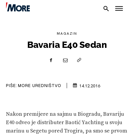
MAGAZIN
Bavaria E40 Sedan
NAUTIKA
SPORT
PIŠE:
MORE UREDNIŠTVO
14.12.2016
PLOVILA
PLOVIDBA
Nakon premijere na sajmu u Biogradu, Bavariju
SPIZA
E40 odveo je distributer Baotić Yachting u svoju
VELIKE PRIČE
marinu u Segetu pored Trogira, pa smo se prvom