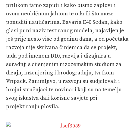
prilikom tamo zaputili kako bismo zaplovili
PRETPLATA
ovom neobičnom jahtom te otkrili što može
SHOP
ponuditi nautičarima. Bavaria E40 Sedan, kako
glasi puni naziv testiranog modela, najavljen je
još prije nešto više od godinu dana, a od početaka
razvoja nije skrivana činjenica da se projekt,
tada pod imenom D10, razvija i dizajnira u
suradnji s cijenjenim nizozemskim studiom za
dizajn, inženjering i brodogradnju, tvrtkom
Vripack. Zanimljivo, u razvoju su sudjelovali i
brojni stručnjaci te novinari koji su na temelju
svog iskustva dali korisne savjete pri
projektiranju plovila.