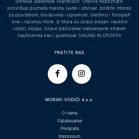
istinske jadranske vrijednosti. Otkriva nepoznato,
potvrđuje poznata mjesta, ljude i običaje, podiže interes
za plovidbom, brodovima i opremom. Urednici i fotografi
žive i razumiju more. Iz Mora su izrasli peljari, nautički
vodiči, knjige, čitave biblioteke namijenjene stranim
nautičarima kao i godišnjak SAILING IN CROATIA
PRATITE NAS
MORSKI VODIČI d.o.o.
O nama
Oglašavanje
Pretplata
Impressum