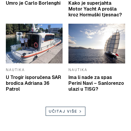
Umro je Carlo Borlenghi
Kako je superjahta
Motor Yacht A prošla
kroz Hormuški tjesnac?
NAUTIKA
NAUTIKA
U Trogir isporučena SAR
Ima li nade za spas
brodica Adriana 36
Perini Navi – Sanlorenzo
Patrol
ulazi u TISG?
UČITAJ VIŠE