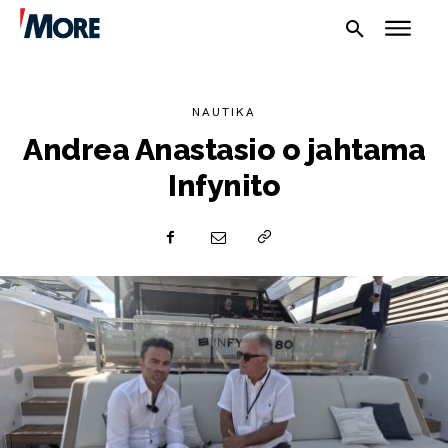
NAUTIKA
Andrea Anastasio o jahtama
Infynito
NAUTIKA
SPORT
PLOVILA
PLOVIDBA
SPIZA
VELIKE PRIČE