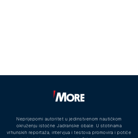
Neprijeporni autoritet u jedinstvenom nautičkom
okruženju istočne Jadranske obale. U stotinama
vrhunskih reportaža, intervjua i testova promovira i potiče