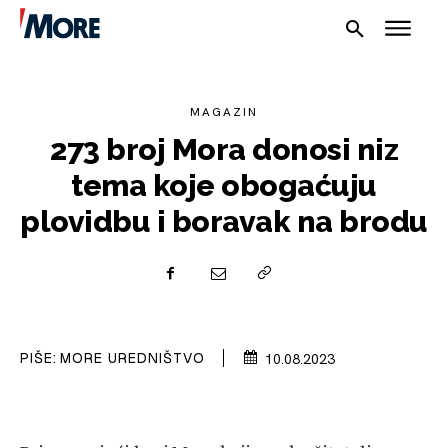
MAGAZIN
273 broj Mora donosi niz
tema koje obogaćuju
NAUTIKA
plovidbu i boravak na brodu
SPORT
PLOVILA
PLOVIDBA
PIŠE:
MORE UREDNIŠTVO
10.08.2023
SPIZA
VELIKE PRIČE