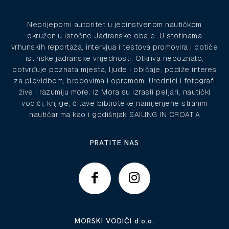
Neprijeporni autoritet u jedinstvenom nautičkom
okruženju istočne Jadranske obale. U stotinama
vrhunskih reportaža, intervjua i testova promovira i potiče
istinske jadranske vrijednosti. Otkriva nepoznato,
potvrđuje poznata mjesta, ljude i običaje, podiže interes
za plovidbom, brodovima i opremom. Urednici i fotografi
žive i razumiju more. Iz Mora su izrasli peljari, nautički
vodiči, knjige, čitave biblioteke namijenjene stranim
nautičarima kao i godišnjak SAILING IN CROATIA
PRATITE NAS
MORSKI VODIČI d.o.o.