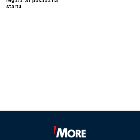
regata: 37 posada na
startu