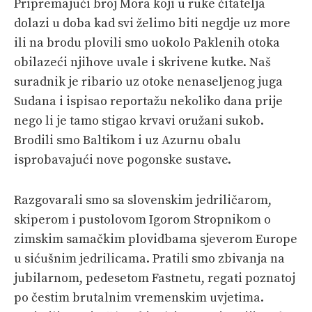
Pripremajući broj Mora koji u ruke čitatelja
PRETPLATA
dolazi u doba kad svi želimo biti negdje uz more
ili na brodu plovili smo uokolo Paklenih otoka
SHOP
obilazeći njihove uvale i skrivene kutke. Naš
suradnik je ribario uz otoke nenaseljenog juga
Sudana i ispisao reportažu nekoliko dana prije
nego li je tamo stigao krvavi oružani sukob.
Brodili smo Baltikom i uz Azurnu obalu
isprobavajući nove pogonske sustave.
Razgovarali smo sa slovenskim jedriličarom,
skiperom i pustolovom Igorom Stropnikom o
zimskim samačkim plovidbama sjeverom Europe
u sićušnim jedrilicama. Pratili smo zbivanja na
jubilarnom, pedesetom Fastnetu, regati poznatoj
po čestim brutalnim vremenskim uvjetima.