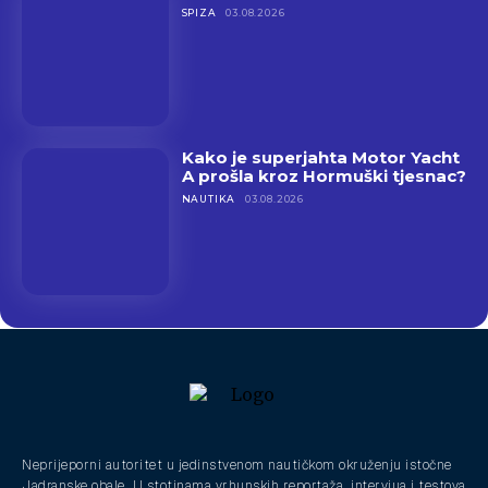
SPIZA
03.08.2026
Kako je superjahta Motor Yacht
A prošla kroz Hormuški tjesnac?
NAUTIKA
03.08.2026
Neprijeporni autoritet u jedinstvenom nautičkom okruženju istočne
Jadranske obale. U stotinama vrhunskih reportaža, intervjua i testova