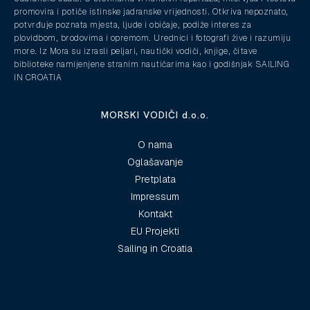
promovira i potiče istinske jadranske vrijednosti. Otkriva nepoznato,
potvrđuje poznata mjesta, ljude i običaje, podiže interes za
plovidbom, brodovima i opremom. Urednici i fotografi žive i razumiju
more. Iz Mora su izrasli peljari, nautički vodiči, knjige, čitave
biblioteke namijenjene stranim nautičarima kao i godišnjak SAILING
IN CROATIA
MORSKI VODIČI d.o.o.
O nama
Oglašavanje
Pretplata
Impressum
Kontakt
EU Projekti
Sailing in Croatia