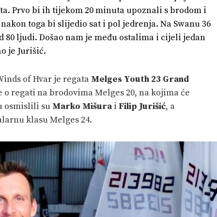
ta. Prvo bi ih tijekom 20 minuta upoznali s brodom i
kon toga bi slijedio sat i pol jedrenja. Na Swanu 36
od 80 ljudi. Došao nam je među ostalima i cijeli jedan
o je Jurišić.
 Winds of Hvar je regata
Melges Youth 23 Grand
 je o regati na brodovima Melges 20, na kojima će
u osmislili su
Marko Mišura
i
Filip Jurišić
, a
ularnu klasu Melges 24.