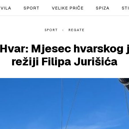
VILA
SPORT
VELIKE PRIČE
SPIZA
ST
SPORT
REGATE
NAUTIKA
Hvar: Mjesec hvarskog 
SPORT
režiji Filipa Jurišića
PLOVILA
PLOVIDBA
SPIZA
VELIKE PRIČE
PRETPLATA
SHOP