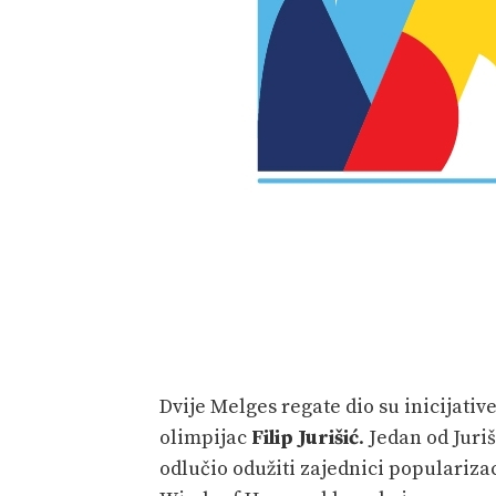
Dvije Melges regate dio su inicijativ
olimpijac
Filip Jurišić
. Jedan od Juri
odlučio odužiti zajednici populariza