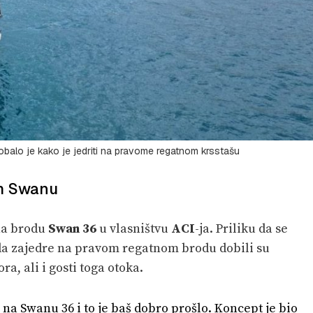
obalo je kako je jedriti na pravome regatnom krsstašu
om Swanu
 na brodu
Swan 36
u vlasništvu
ACI
-ja. Priliku da se
 da zajedre na pravom regatnom brodu dobili su
ra, ali i gosti toga otoka.
i na Swanu 36 i to je baš dobro prošlo. Koncept je bio