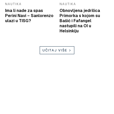
NAUTIKA
NAUTIKA
Ima li nade za spas
Obnovljena jedrilica
Perini Navi – Sanlorenzo
Primorka s kojom su
ulazi u TISG?
Bašić i Fafangel
nastupili na OI u
Helsinkiju
UČITAJ VIŠE