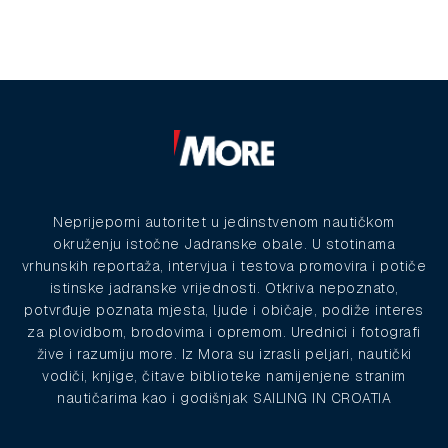
Neprijeporni autoritet u jedinstvenom nautičkom
okruženju istočne Jadranske obale. U stotinama
vrhunskih reportaža, intervjua i testova promovira i potiče
istinske jadranske vrijednosti. Otkriva nepoznato,
potvrđuje poznata mjesta, ljude i običaje, podiže interes
za plovidbom, brodovima i opremom. Urednici i fotografi
žive i razumiju more. Iz Mora su izrasli peljari, nautički
vodiči, knjige, čitave biblioteke namijenjene stranim
nautičarima kao i godišnjak SAILING IN CROATIA