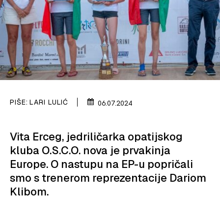
SPIZA
VELIKE PRIČE
PRETPLATA
SHOP
PIŠE:
LARI LULIĆ
06.07.2024
Vita Erceg, jedriličarka opatijskog
kluba O.S.C.O. nova je prvakinja
Europe. O nastupu na EP-u popričali
smo s trenerom reprezentacije Dariom
Klibom.