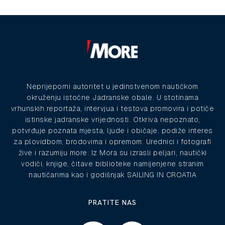
Neprijeporni autoritet u jedinstvenom nautičkom
okruženju istočne Jadranske obale. U stotinama
vrhunskih reportaža, intervjua i testova promovira i potiče
istinske jadranske vrijednosti. Otkriva nepoznato,
potvrđuje poznata mjesta, ljude i običaje, podiže interes
za plovidbom, brodovima i opremom. Urednici i fotografi
žive i razumiju more. Iz Mora su izrasli peljari, nautički
vodiči, knjige, čitave biblioteke namijenjene stranim
nautičarima kao i godišnjak SAILING IN CROATIA
PRATITE NAS