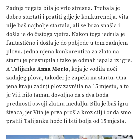
Zadnja regata bila je vrlo stresna. Trebala je
dobro startati i pratiti gdje je konkurencija. Vita
nije baš najbolje startala, ali se brzo snašla i
došla je do čistoga vjetra. Nakon toga jedrila je
fantastično i došla je do pobjede u tom zadnjem
plovu. Jedna njena konkurentica za zlato na
startu je prestupila i tako je odmah ispala iz igre.
A Talijanka
Anna Merlo
, koja je vodila uoči
zadnjeg plova, također je zapela na startu. Ona
jena kraju zadnji plov završila na 15 mjestu, a to
je Viti bilo taman dovoljno da s dva boda
prednosti osvoji zlatnu medalju. Bila je baš igra
živaca, jer Vita je prva prošla kroz cilj i onda smo
pratili Talijanku hoće li biti bolja od 15 mjesta.