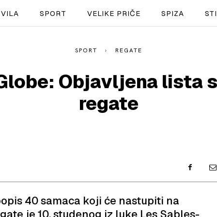
VILA
SPORT
VELIKE PRIČE
SPIZA
ST
SPORT
REGATE
NAUTIKA
lobe: Objavljena lista 
SPORT
regate
PLOVILA
PLOVIDBA
SPIZA
VELIKE PRIČE
PRETPLATA
opis 40 samaca koji će nastupiti na
gate je 10. studenog iz luke Les Sables-
SHOP