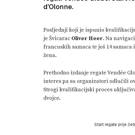
d’Olonne.
Posljednji koji je ispunio kvalifikaci
je Švicarac
Oliver Heer
. Na navigaci
francuskih samaca te još 14 samaca i
žena.
Prethodno izdanje regate Vendée Glob
interes pa su organizatori odlučili o
Strogi kvalifikacijski proces uključi
dvojce.
Start regate prije če