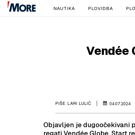
NAUTIKA
PLOVIDBA
PLO
Vendée G
PIŠE:
LARI LULIĆ
04.07.2024
Objavljen je dugoočekivani p
regati Vendée Globe. Start re