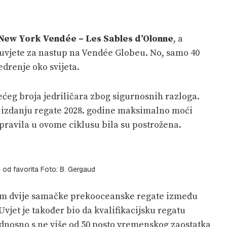
New York Vendée – Les Sables d’Olonne
, a
 uvjete za nastup na Vendée Globeu. No, samo 40
edrenje oko svijeta.
ećeg broja jedriličara zbog sigurnosnih razloga.
 izdanju regate 2028. godine maksimalno moći
 pravila u ovome ciklusu bila su postrožena.
e od favorita Foto: B. Gergaud
barem dvije samačke prekooceanske regate između
 Uvjet je također bio da kvalifikacijsku regatu
dnosno s ne više od 50 posto vremenskog zaostatka