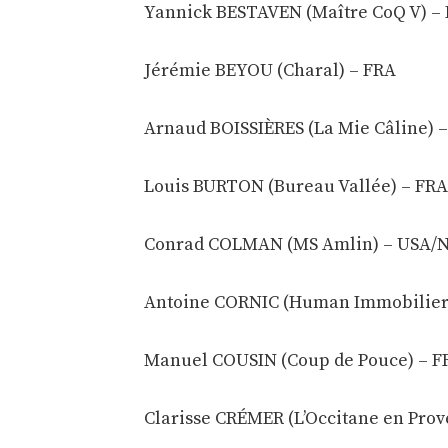
Yannick BESTAVEN (Maître CoQ V) –
Jérémie BEYOU (Charal) – FRA
Arnaud BOISSIÈRES (La Mie Câline) 
Louis BURTON (Bureau Vallée) – FRA
Conrad COLMAN (MS Amlin) – USA/
Antoine CORNIC (Human Immobilier
Manuel COUSIN (Coup de Pouce) – F
Clarisse CRÉMER (L’Occitane en Prov