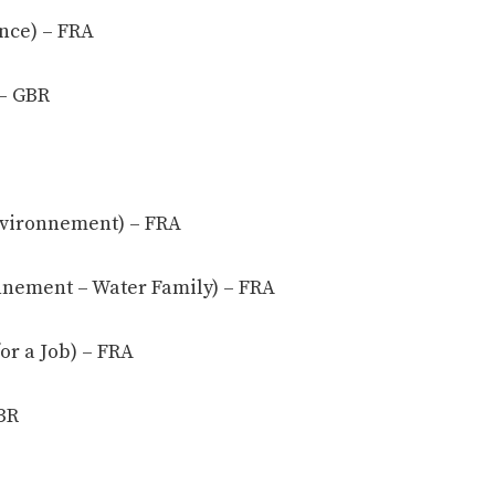
nce) – FRA
 – GBR
nvironnement) – FRA
ement – Water Family) – FRA
r a Job) – FRA
BR