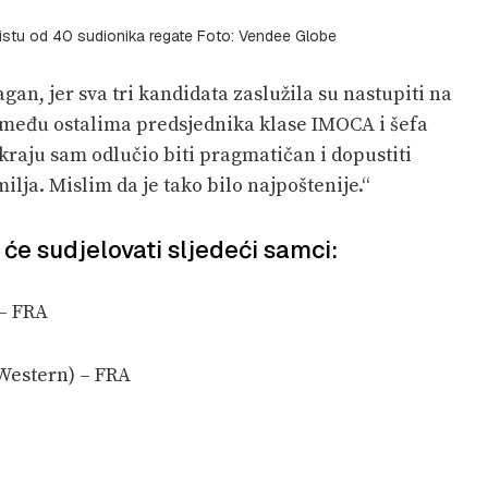
listu od 40 sudionika regate Foto: Vendee Globe
gan, jer sva tri kandidata zaslužila su nastupiti na
, među ostalima predsjednika klase IMOCA i šefa
raju sam odlučio biti pragmatičan i dopustiti
ilja. Mislim da je tako bilo najpoštenije.“
će sudjelovati sljedeći samci:
– FRA
Western) – FRA