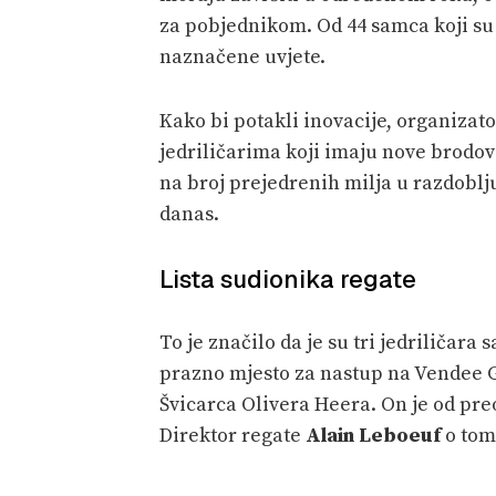
za pobjednikom. Od 44 samca koji su s
naznačene uvjete.
Kako bi potakli inovacije, organizato
jedriličarima koji imaju nove brodov
na broj prejedrenih milja u razdoblj
danas.
Lista sudionika regate
To je značilo da je su tri jedriličara
prazno mjesto za nastup na Vendee G
Švicarca Olivera Heera. On je od pre
Direktor regate
Alain Leboeuf
o tom