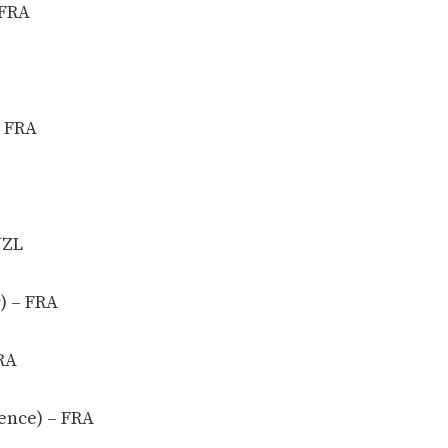
 FRA
– FRA
NZL
) – FRA
RA
ence) – FRA