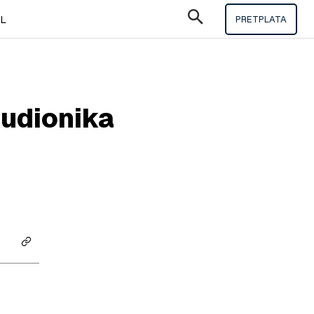
IL
PRETPLATA
sudionika