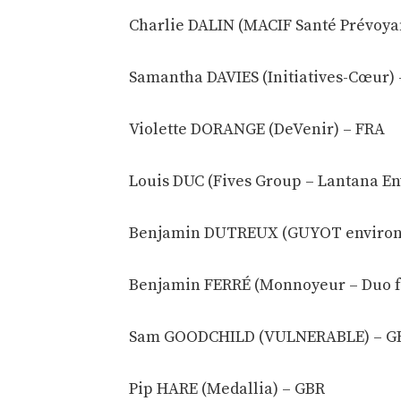
Charlie DALIN (MACIF Santé Prévoya
Samantha DAVIES (Initiatives-Cœur)
Violette DORANGE (DeVenir) – FRA
Louis DUC (Fives Group – Lantana E
Benjamin DUTREUX (GUYOT environn
Benjamin FERRÉ (Monnoyeur – Duo fo
Sam GOODCHILD (VULNERABLE) – G
Pip HARE (Medallia) – GBR