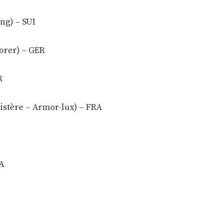
ng) – SUI
orer) – GER
R
stère – Armor-lux) – FRA
RA