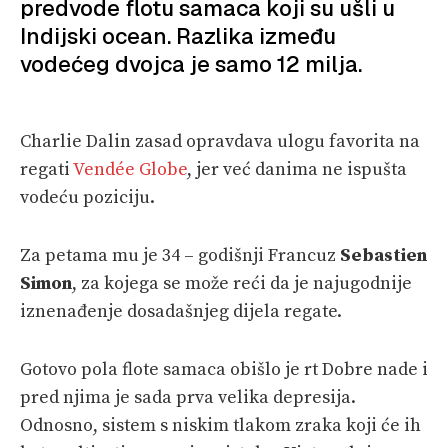
predvode flotu samaca koji su ušli u
VELIKE PRIČE
Indijski ocean. Razlika između
PRETPLATA
vodećeg dvojca je samo 12 milja.
SHOP
Charlie Dalin zasad opravdava ulogu favorita na
regati
Vendée Globe
, jer već danima ne ispušta
vodeću poziciju.
Za petama mu je 34 – godišnji Francuz
Sebastien
Simon
, za kojega se može reći da je najugodnije
iznenađenje dosadašnjeg dijela regate.
Gotovo pola flote samaca obišlo je rt Dobre nade i
pred njima je sada prva velika depresija.
Odnosno, sistem s niskim tlakom zraka koji će ih