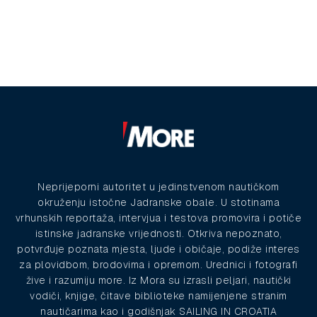
Neprijeporni autoritet u jedinstvenom nautičkom
okruženju istočne Jadranske obale. U stotinama
vrhunskih reportaža, intervjua i testova promovira i potiče
istinske jadranske vrijednosti. Otkriva nepoznato,
potvrđuje poznata mjesta, ljude i običaje, podiže interes
za plovidbom, brodovima i opremom. Urednici i fotografi
žive i razumiju more. Iz Mora su izrasli peljari, nautički
vodiči, knjige, čitave biblioteke namijenjene stranim
nautičarima kao i godišnjak SAILING IN CROATIA