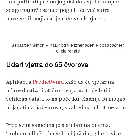
katapultirati prema jugoistoku. Vjetar olujne
snage najbrže samce pogodit će već sutra
navečer ili najkasnije u četvrtak ujutro.
Sebastien Simon – najugodnije iznenađenje dosadašnjeg
dijela regate
Udari vjetra do 65 čvorova
Aplikacija
PredictWind
kaže da će vjetar na
udare dostizati 50 čvorova, a uz to će biti i
velikoga vala. I to na početku. Kasnije bi mogao
pojačati na 65 čvorova, s valovima od 10 metara.
Pred svim samcima je standardna dilema.
Trebaju odlučiti hoće li ići južnije, gdje je više