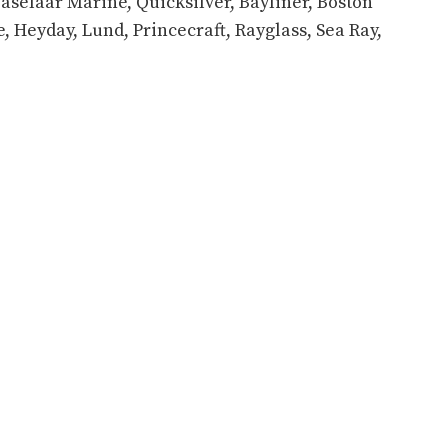
aselaar Marine, Quicksilver, Bayliner, Boston
, Heyday, Lund, Princecraft, Rayglass, Sea Ray,