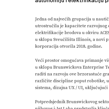
autonomiju i elektrifikaciju p
Jedna od najvećih grupacija u nauti
utrostručila je kapacitete razvojnog 
elektrifikacije brodova u okviru ACES 
u sklopu Sveučilišta Illinois, a novi 
korporacija otvorila 2018. godine.
Veći prostor omogućava primanje viš
u sklopu Brunswickova Enterprise Te
raditi na razvoju ove brzorastuće gra
različite discipline poput robotike,
sistema, dizajna UX / UI, uključujući 
Potpredsjednik Brunswickovog sektora
njihovog i-Jet Laba predstavlja klj