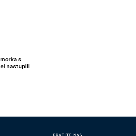
imorka s
el nastupili
PRATITE NAS