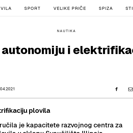
VILA
SPORT
VELIKE PRIČE
SPIZA
ST
NAUTIKA
NAUTIKA
autonomiju i elektrifika
SPORT
PLOVILA
PLOVIDBA
.04.2021
SPIZA
VELIKE PRIČE
ifikaciju plovila
PRETPLATA
ručila je kapacitete razvojnog centra za
SHOP