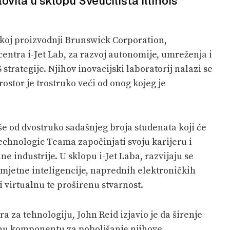
lovila u sklopu Sveučilišta Illinois
čkoj proizvodnji Brunswick Corporation,
centra i-Jet Lab, za razvoj autonomije, umreženja i
strategije. Njihov inovacijski laboratorij nalazi se
prostor je trostruko veći od onog kojeg je
e od dvostruko sadašnjeg broja studenata koji će
chnologic Teama započinjati svoju karijeru i
ne industrije. U sklopu i-Jet Laba, razvijaju se
 umjetne inteligencije, naprednih elektroničkih
i virtualnu te proširenu stvarnost.
 za tehnologiju, John Reid izjavio je da širenje
učnu komponentu za poboljšanje njihove