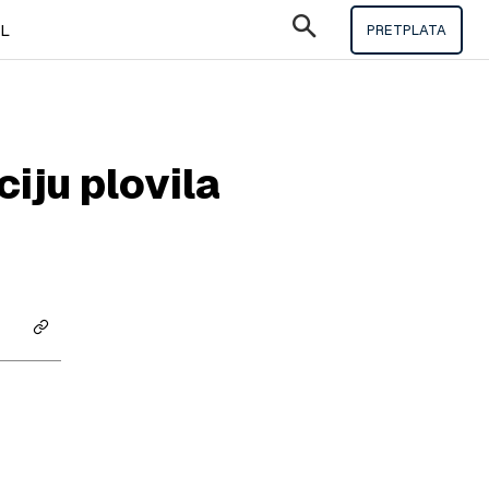
IL
PRETPLATA
ciju plovila