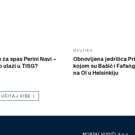
NAUTIKA
e za spas Perini Navi –
Obnovljena jedrilica Pr
 ulazi u TISG?
kojom su Bašić i Fafang
na OI u Helsinkiju
UČITAJ VIŠE
MORSKI VODIČI d.o.o.