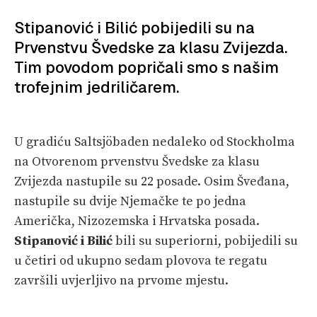
SPIZA
Stipanović i Bilić pobijedili su na
Prvenstvu Švedske za klasu Zvijezda.
VELIKE PRIČE
Tim povodom popričali smo s našim
PRETPLATA
trofejnim jedriličarem.
SHOP
U gradiću Saltsjöbaden nedaleko od Stockholma
na Otvorenom prvenstvu Švedske za klasu
Zvijezda nastupile su 22 posade. Osim Šveđana,
nastupile su dvije Njemačke te po jedna
Američka, Nizozemska i Hrvatska posada.
Stipanović i Bilić
bili su superiorni, pobijedili su
u četiri od ukupno sedam plovova te regatu
završili uvjerljivo na prvome mjestu.