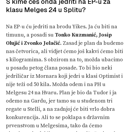
S kime ćeš onda jedriti na EP-u za
klasu Melges 24 u Splitu?
Na EP-u ću jedriti na brodu Yikes. Ja ću biti na
timunu, a posadi su
Tonko Kuzmanić, Josip
Olujić i Zvonko Jelačić
. Zasad je plan da budemo
nas četvorica, ali vidjet ćemo još kakvi ćemo biti
s kilogramima. S obzirom na to, možda ubacimo
u posadu petog člana posade. To bi bio neki
jedriličar iz Mornara koji jedri u klasi Optimist i
nije teži od 50 kila. Možda odem i na PH u
Melgesu 24 na Hvaru. Plan je bio da Tudor i ja
odemo na Gardu, jer tamo su u studenom tri
regate u Stelli, a na zadnjoj će biti vrlo dobra
konkurencija. Ali to se poklapa s državnim
prvenstvom u Melgesima, tako da ćemo