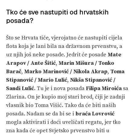
Tko će sve nastupiti od hrvatskih
posada?
Što se Hrvata tiče, vjerojatno će nastupiti cijela
flota koja je lani bila na državnom prvenstvu, a
uz njih još neke posade. Jedrit će posade
Mate
Arapov / Ante Šitić
,
Marin Mišura / Tonko
Barač
,
Marko Marinović / Nikola Akrap
,
Toma
Stipanović / Mario Lulić
,
Nikša Stipanović /
Sandi Lulić
. Tu je i nova posada
Filipa Miroića
sa
Zlarina. On je kupio moj stari brod, čiji je zadnji
vlasnik bio Toma Višić. Tako da će biti naših
posada. Nadam se da bi se i
braća Lovrović
mogla aktivirati i doći uveličati regatu, jer tko
zna kada će opet Svjetsko prvenstvo biti u