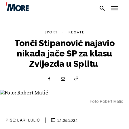
SPORT
REGATE
Tonči Stipanović najavio
nikada jače SP za klasu
Zvijezda u Splitu
NAUTIKA
SPORT
Foto Robert Matic
PLOVILA
PIŠE:
LARI LULIĆ
21.08.2024
PLOVIDBA