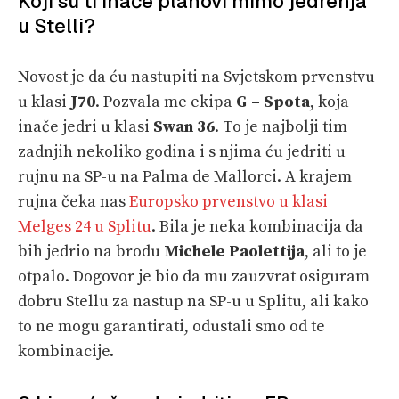
Koji su ti inače planovi mimo jedrenja
u Stelli?
Novost je da ću nastupiti na Svjetskom prvenstvu
u klasi
J70
. Pozvala me ekipa
G – Spota
, koja
inače jedri u klasi
Swan 36
. To je najbolji tim
zadnjih nekoliko godina i s njima ću jedriti u
rujnu na SP-u na Palma de Mallorci. A krajem
rujna čeka nas
Europsko prvenstvo u klasi
Melges 24 u Splitu
. Bila je neka kombinacija da
bih jedrio na brodu
Michele Paolettija
, ali to je
otpalo. Dogovor je bio da mu zauzvrat osiguram
dobru Stellu za nastup na SP-u u Splitu, ali kako
to ne mogu garantirati, odustali smo od te
kombinacije.