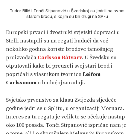
Tudor Bilić i Tonči Stipanović u Švedskoj su jedrili na svom
starom brodu, s kojim su bili drugi na SP-u
Europski prvaci i dvostruki svjetski doprvaci u
Stelli nastupili su na regati budući da već
nekoliko godina koriste brodove tamošnjeg
proizvođača
Carlsson Båtvarv
. U Švedsku su
otputovali kako bi preuzeli svoj stari brod i
popričali s vlasnikom tvornice
Leifom
Carlssonom
o budućoj suradnji.
Svjetsko prvenstvo za klasu Zvijezda sljedeće
godine jedri se u Splitu, u organizaciji Mornara.
Interes za tu regatu je velik te se očekuje nastup
oko 100 posada. Tonči Stipanović ispričao nam je
o tome, ali i o skorašnjem Melges 24 Europskom