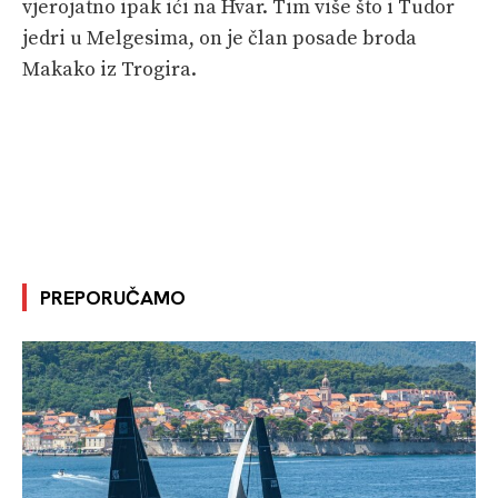
vjerojatno ipak ići na Hvar. Tim više što i Tudor
jedri u Melgesima, on je član posade broda
Makako iz Trogira.
PREPORUČAMO