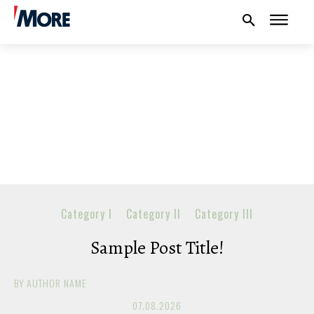
NAUTIKA
SPORT
PLOVILA
Category I
Category II
Category III
PLOVIDBA
Sample Post Title!
SPIZA
BY
AUTHOR NAME
VELIKE PRIČE
07.08.2026