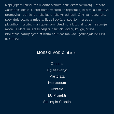
Neprijeporni autoritet u jedinstvenom nautičkom okruženju istočne
Jadranske obale. U stotinama vrhunskih reportaža, intervjua i testova
promovira i potiče istinske jadranske vrijednosti. Otkriva nepoznato,
potvrđuje poznata mjesta, ljude i običaje, podiže interes za
plovidbom, brodovima i opremom. Urednici i fotografi žive i razumiju
more. Iz Mora su izrasli peljari, nautički vodiči, knjige, čitave
biblioteke namijenjene stranim nautičarima kao i godišnjak SAILING
IN CROATIA
MORSKI VODIČI d.o.o.
O nama
Oglašavanje
Pretplata
Impressum
Kontakt
EU Projekti
Sailing in Croatia