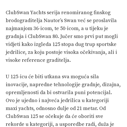
VELIKE PRIČE
ClubSwan Yachts serija renomiranog finskog
PRETPLATA
brodograditelja Nautor’s Swan već se proslavila
SHOP
najmanjom 36-icom, te 50-icom, a u tijeku je
gradnja i ClubSwan 80. Jučer smo prvi put mogli
vidjeti kako izgleda 125 stopa dug trup sportske
jedrilice, za koju postoje visoka očekivanja, ali i
visoke reference graditelja.
U 125-icu će biti utkana sva moguća sila
inovacije, napredne tehnologije gradnje, dizajna,
opremljenosti da bi ostvarila puni potencijal.
Ovo je ujedno i najveća jedrilica u kategoriji
maxi yachts, odnosno dulje od 21 metar. Od
ClubSwan 125 se očekuje da će oboriti sve
rekorde u kategoriji, a usporedbe radi, duža je