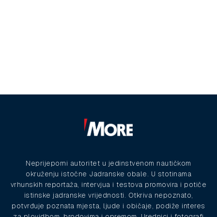
Neprijeporni autoritet u jedinstvenom nautičkom
okruženju istočne Jadranske obale. U stotinama
vrhunskih reportaža, intervjua i testova promovira i potiče
istinske jadranske vrijednosti. Otkriva nepoznato,
potvrđuje poznata mjesta, ljude i običaje, podiže interes
za plovidbom, brodovima i opremom. Urednici i fotografi