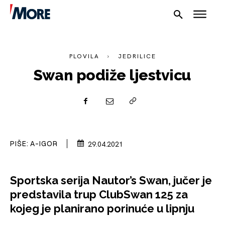
PLOVILA
JEDRILICE
Swan podiže ljestvicu
NAUTIKA
SPORT
PIŠE:
A-IGOR
29.04.2021
PLOVILA
Sportska serija Nautor’s Swan, jučer je
PLOVIDBA
predstavila trup ClubSwan 125 za
SPIZA
kojeg je planirano porinuće u lipnju