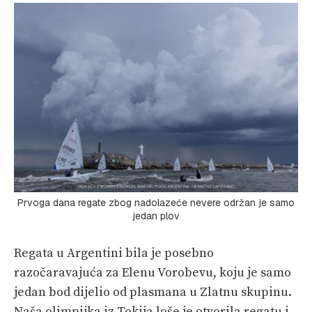
Prvoga dana regate zbog nadolazeće nevere održan je samo
jedan plov
Regata u Argentini bila je posebno
razočaravajuća za Elenu Vorobevu, koju je samo
jedan bod dijelio od plasmana u Zlatnu skupinu.
Naša olimpijka iz Tokija loše je otvorila regatu i