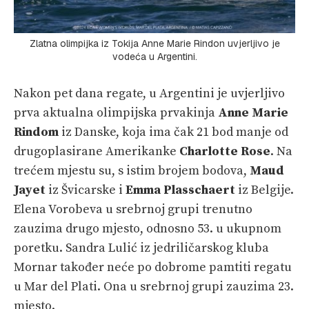
Zlatna olimpijka iz Tokija Anne Marie Rindon uvjerljivo je
vodeća u Argentini.
Nakon pet dana regate, u Argentini je uvjerljivo
prva aktualna olimpijska prvakinja
Anne Marie
Rindom
iz Danske, koja ima čak 21 bod manje od
drugoplasirane Amerikanke
Charlotte Rose
. Na
trećem mjestu su, s istim brojem bodova,
Maud
Jayet
iz Švicarske i
Emma Plasschaert
iz Belgije.
Elena Vorobeva u srebrnoj grupi trenutno
zauzima drugo mjesto, odnosno 53. u ukupnom
poretku. Sandra Lulić iz jedriličarskog kluba
Mornar također neće po dobrome pamtiti regatu
u Mar del Plati. Ona u srebrnoj grupi zauzima 23.
mjesto.