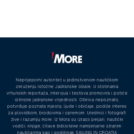
Neprijeporni autoritet u jedinstvenom nautičkom
okruženju istočne Jadranske obale. U stotinama
vrhunskih reportaža, intervjua i testova promovira i potiče
istinske jadranske vrijednosti. Otkriva nepoznato,
potvrđuje poznata mjesta, ljude i običaje, podiže interes
za plovidbom, brodovima i opremom. Urednici i fotografi
žive i razumiju more. Iz Mora su izrasli peljari, nautički
vodiči, knjige, čitave biblioteke namijenjene stranim
nautičarima kao i godišnjak SAILING IN CROATIA