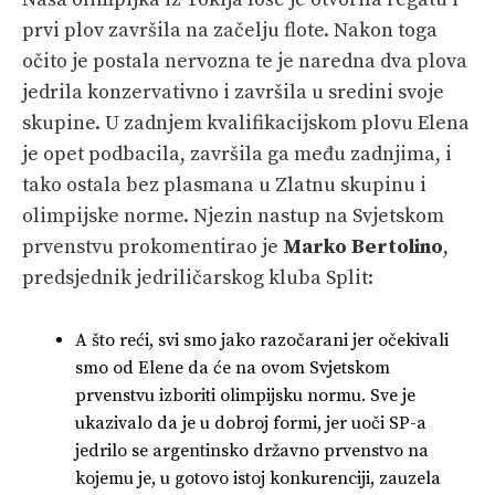
prvi plov završila na začelju flote. Nakon toga
očito je postala nervozna te je naredna dva plova
jedrila konzervativno i završila u sredini svoje
skupine. U zadnjem kvalifikacijskom plovu Elena
je opet podbacila, završila ga među zadnjima, i
tako ostala bez plasmana u Zlatnu skupinu i
olimpijske norme. Njezin nastup na Svjetskom
prvenstvu prokomentirao je
Marko Bertolino
,
predsjednik jedriličarskog kluba Split:
A što reći, svi smo jako razočarani jer očekivali
smo od Elene da će na ovom Svjetskom
prvenstvu izboriti olimpijsku normu. Sve je
ukazivalo da je u dobroj formi, jer uoči SP-a
jedrilo se argentinsko državno prvenstvo na
kojemu je, u gotovo istoj konkurenciji, zauzela