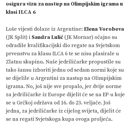
osigura vizu za nastup na Olimpijskim igrama u
klasi ILCA 6
Loše vijesti dolaze iz Argentine:
Elena Vorobeva
(JK Split) i
Sandra Lulić
(JK Mornar) očajno su
odradile kvalifikacijski dio regate na Svjetskom
prvenstvu za klasu ILCA 6 te se nisu plasirale u
Zlatnu skupinu. Naše jedriličarke propustile su
tako šansu izboriti jednu od sedam normi koje su
se dijelile u Argentini za nastup na Olimpijskim
igrama. No, još nije sve propalo, jer dvije norme
za jedriličarke iz Europe dijelit će se na EP-u koje
se u Grčkoj održava od 16. do 23. veljače. Još
jedna, za jedriličarke iz cijelog svijeta, dijelit će
se na regati Svjetskoga kupa ovoga proljeća.