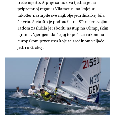
treće mjesto. A prije samo dva tjedna je na
pripremnoj regati u Vilamouri, na kojoj su
također nastupile sve najbolje jedriličarke, bila
četvrta. Šteta što je podbacila na SP-u, jer svojim
radom zaslužila je izboriti nastup na Olimpijskim
igrama. Vjerujem da će joj to poći za rukom na
europskom prvenstvu koje se sredinom veljače
jedri u Grčkoj.