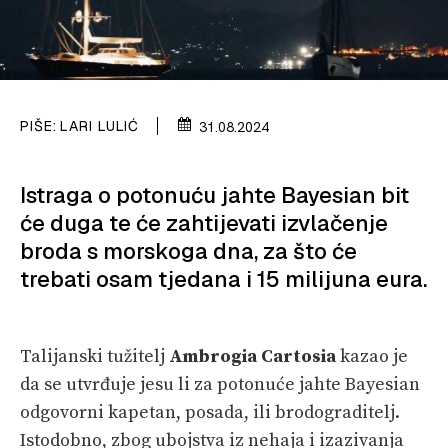
SPIZA
VELIKE PRIČE
PRETPLATA
PIŠE:
LARI LULIĆ
31.08.2024
SHOP
Istraga o potonuću jahte Bayesian bit
će duga te će zahtijevati izvlačenje
broda s morskoga dna, za što će
trebati osam tjedana i 15 milijuna eura.
Talijanski tužitelj
Ambrogia Cartosia
kazao je
da se utvrđuje jesu li za potonuće jahte Bayesian
odgovorni kapetan, posada, ili brodograditelj.
Istodobno, zbog ubojstva iz nehaja i izazivanja