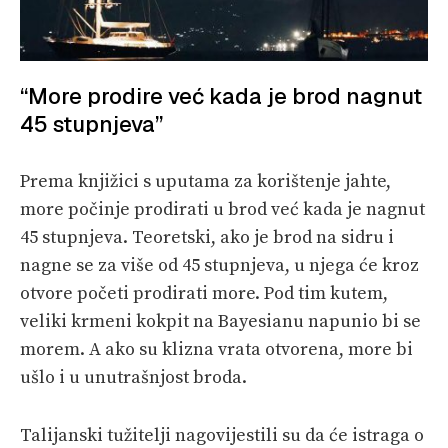
“More prodire već kada je brod nagnut
45 stupnjeva”
Prema knjižici s uputama za korištenje jahte,
more počinje prodirati u brod već kada je nagnut
45 stupnjeva. Teoretski, ako je brod na sidru i
nagne se za više od 45 stupnjeva, u njega će kroz
otvore početi prodirati more. Pod tim kutem,
veliki krmeni kokpit na Bayesianu napunio bi se
morem. A ako su klizna vrata otvorena, more bi
ušlo i u unutrašnjost broda.
Talijanski tužitelji nagovijestili su da će istraga o