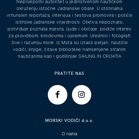
Neprijeporni autoritet u jedinstvenom nautičkom
okruženju istočne Jadranske obale. U stotinama
vrhunskih reportaža, intervjua i testova promovira i potiče
istinske jadranske vrijednosti. Otkriva nepoznato,
potvrđuje poznata mjesta, ljude i običaje, podiže interes
za plovidbom, brodovima i opremom. Urednici i fotografi
žive i razumiju more. Iz Mora su izrasli peljari, nautički
vodiči, knjige, čitave biblioteke namijenjene stranim
nautičarima kao i godišnjak SAILING IN CROATIA
PRATITE NAS
MORSKI VODIČI d.o.o.
O nama