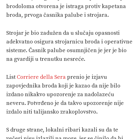
brodoloma otvorena je istraga protiv kapetana
broda, prvoga časnika palube i strojara.
Strojar je bio zadužen da u slučaju opasnosti
adekvatno osigura strojarnicu broda i operativne
sisteme. Časnik palube osumnjičen je jer je bio
na gvardiji u trenutku nesreće.
List
Corriere della Sera
prenio je izjavu
zapovjednika broda koji je kazao da nije bilo
izdano nikakvo upozorenje za nadolazeću
neveru. Potvrđeno je da takvo upozorenje nije
izdalo niti talijansko zrakoplovstvo.
S druge strane, lokalni ribari kazali su da te
večeri nisu izlazili na more, jer se činilo da bi