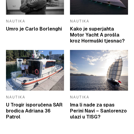
NAUTIKA
NAUTIKA
Umro je Carlo Borlenghi
Kako je superjahta
Motor Yacht A prošla
kroz Hormuški tjesnac?
NAUTIKA
NAUTIKA
U Trogir isporučena SAR
Ima li nade za spas
brodica Adriana 36
Perini Navi – Sanlorenzo
Patrol
ulazi u TISG?