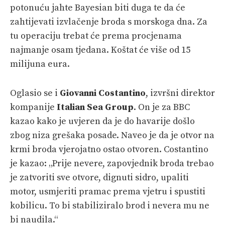
potonuću jahte Bayesian biti duga te da će
zahtijevati izvlačenje broda s morskoga dna. Za
tu operaciju trebat će prema procjenama
najmanje osam tjedana. Koštat će više od 15
milijuna eura.
Oglasio se i
Giovanni Costantino
, izvršni direktor
kompanije
Italian Sea Group
. On je za BBC
kazao kako je uvjeren da je do havarije došlo
zbog niza grešaka posade. Naveo je da je otvor na
krmi broda vjerojatno ostao otvoren. Costantino
je kazao: „Prije nevere, zapovjednik broda trebao
je zatvoriti sve otvore, dignuti sidro, upaliti
motor, usmjeriti pramac prema vjetru i spustiti
kobilicu. To bi stabiliziralo brod i nevera mu ne
bi naudila.“