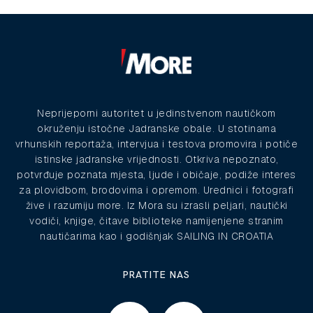
Neprijeporni autoritet u jedinstvenom nautičkom
okruženju istočne Jadranske obale. U stotinama
vrhunskih reportaža, intervjua i testova promovira i potiče
istinske jadranske vrijednosti. Otkriva nepoznato,
potvrđuje poznata mjesta, ljude i običaje, podiže interes
za plovidbom, brodovima i opremom. Urednici i fotografi
žive i razumiju more. Iz Mora su izrasli peljari, nautički
vodiči, knjige, čitave biblioteke namijenjene stranim
nautičarima kao i godišnjak SAILING IN CROATIA
PRATITE NAS