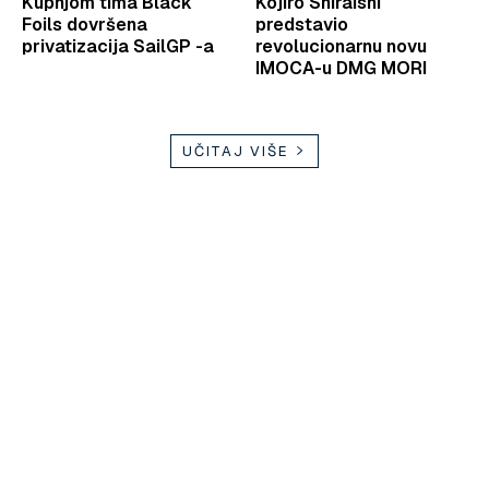
Kupnjom tima Black
Kojiro Shiraishi
Foils dovršena
predstavio
privatizacija SailGP -a
revolucionarnu novu
IMOCA-u DMG MORI
UČITAJ VIŠE