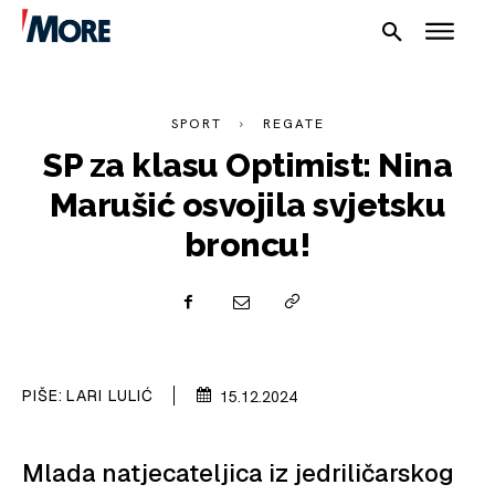
SPORT
REGATE
SP za klasu Optimist: Nina
Marušić osvojila svjetsku
broncu!
NAUTIKA
SPORT
PLOVILA
PIŠE:
LARI LULIĆ
15.12.2024
PLOVIDBA
SPIZA
Mlada natjecateljica iz jedriličarskog