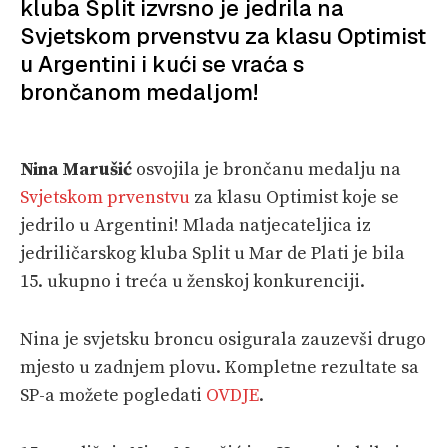
kluba Split izvrsno je jedrila na
VELIKE PRIČE
Svjetskom prvenstvu za klasu Optimist
PRETPLATA
u Argentini i kući se vraća s
brončanom medaljom!
SHOP
Nina Marušić
osvojila je brončanu medalju na
Svjetskom prvenstvu
za klasu Optimist koje se
jedrilo u Argentini! Mlada natjecateljica iz
jedriličarskog kluba Split u Mar de Plati je bila
15. ukupno i treća u ženskoj konkurenciji.
Nina je svjetsku broncu osigurala zauzevši drugo
mjesto u zadnjem plovu. Kompletne rezultate sa
SP-a možete pogledati
OVDJE
.