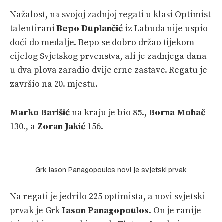
Nažalost, na svojoj zadnjoj regati u klasi Optimist
talentirani
Bepo Duplančić
iz Labuda nije uspio
doći do medalje. Bepo se dobro držao tijekom
cijelog Svjetskog prvenstva, ali je zadnjega dana
u dva plova zaradio dvije crne zastave. Regatu je
završio na 20. mjestu.
Marko Barišić
na kraju je bio 85.,
Borna Mohač
130., a
Zoran Jakić
156.
Grk Iason Panagopoulos novi je svjetski prvak
Na regati je jedrilo 225 optimista, a novi svjetski
prvak je Grk
Iason Panagopoulos
. On je ranije