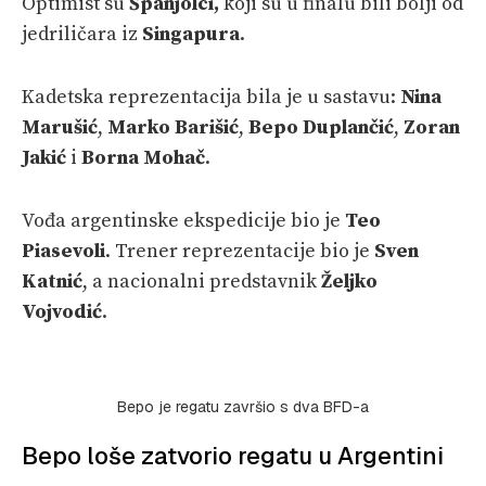
Optimist su
Španjolci,
koji su u finalu bili bolji od
jedriličara iz
Singapura
.
Kadetska reprezentacija bila je u sastavu:
Nina
Marušić
,
Marko Barišić
,
Bepo Duplančić
,
Zoran
Jakić
i
Borna Mohač
.
Vođa argentinske ekspedicije bio je
Teo
Piasevoli
. Trener reprezentacije bio je
Sven
Katnić
, a nacionalni predstavnik
Željko
Vojvodić
.
Bepo je regatu završio s dva BFD-a
Bepo loše zatvorio regatu u Argentini