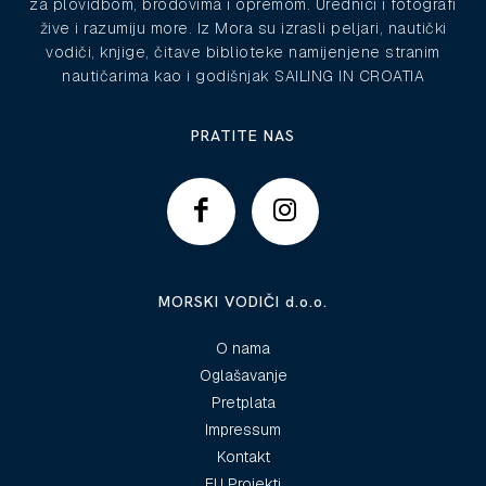
za plovidbom, brodovima i opremom. Urednici i fotografi
žive i razumiju more. Iz Mora su izrasli peljari, nautički
vodiči, knjige, čitave biblioteke namijenjene stranim
nautičarima kao i godišnjak SAILING IN CROATIA
PRATITE NAS
MORSKI VODIČI d.o.o.
O nama
Oglašavanje
Pretplata
Impressum
Kontakt
EU Projekti