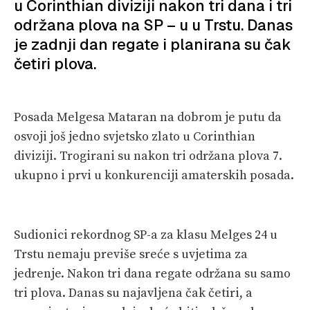
u Corinthian diviziji nakon tri dana i tri
VELIKE PRIČE
održana plova na SP – u u Trstu. Danas
PRETPLATA
je zadnji dan regate i planirana su čak
četiri plova.
SHOP
Posada Melgesa Mataran na dobrom je putu da
osvoji još jedno svjetsko zlato u Corinthian
diviziji. Trogirani su nakon tri održana plova 7.
ukupno i prvi u konkurenciji amaterskih posada.
Sudionici rekordnog SP-a za klasu Melges 24 u
Trstu nemaju previše sreće s uvjetima za
jedrenje. Nakon tri dana regate održana su samo
tri plova. Danas su najavljena čak četiri, a