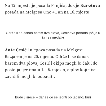
Na 12. mjestu je posada Panjića, dok je
Kuretova
posada na Melgesu One 4 Fun na 16. mjestu.
Održe li se danas barem dva plova, Ćesićeva posada još je u
igri za medalje
Ante Ćesić
i njegova posada na Melgesu
Razjaren je na 20. mjestu. Održe li se danas
barem dva plova, Ćesić i ekipa mogli bi čak i do
postolja, jer imaju 1. i 8. mjesto, a plov koji nisu
završili mogli bi odbaciti.
Bude li sreće – danas će se jedriti po laganoj buri