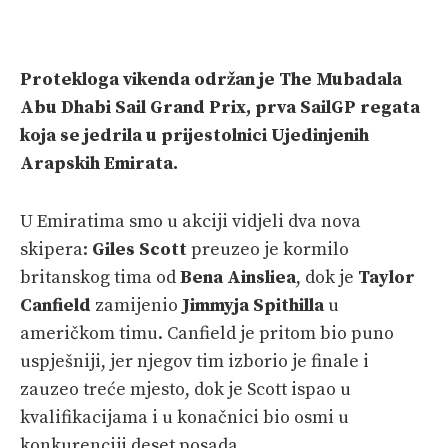
VELIKE PRIČE
PRETPLATA
Protekloga vikenda održan je The Mubadala
SHOP
Abu Dhabi Sail Grand Prix, prva SailGP regata
koja se jedrila u prijestolnici Ujedinjenih
Arapskih Emirata.
U Emiratima smo u akciji vidjeli dva nova
skipera:
Giles Scott
preuzeo je kormilo
britanskog tima od
Bena Ainsliea
, dok je
Taylor
Canfield
zamijenio
Jimmyja Spithilla
u
američkom timu. Canfield je pritom bio puno
uspješniji, jer njegov tim izborio je finale i
zauzeo treće mjesto, dok je Scott ispao u
kvalifikacijama i u konačnici bio osmi u
konkurenciji deset posada.