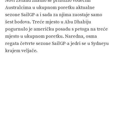
Novi Zeland znatno se približio vodećim
Australcima u ukupnom poretku aktualne
sezone SailGP-a i sada za njima zaostaje samo
šest bodova. Treće mjesto u Abu Dhabiju
pogurnulo je američku posadu s petoga na treće
mjesto u ukupnom poretku. Naredna, osma
regata četvrte sezone SailGP-a jedri se u Sydneyu
krajem veljače.