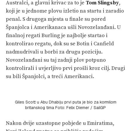
Australci, a glavni krivac za to je
Tom Slingsby
,
koji je u jednome plovu izletio na startu i zaradio
penal. S drugoga mjesta u finale su pored
Španjolca i Amerikanaca ušli Novozelanđani. U
finalnoj regati Burling je najbolje startao i
kontrolirao regatu, dok su se Botin i Canfield
nadmudrivali u borbi za drugu poziciju.
Novozelanđani su taj zadnji plov potpuno
kontrolirali i uvjerljivo prvi prošli kroz cilj. Drugi
su bili Španjolci, a treći Amerikanci.
Giles Scott u Abu Dhabiju prvi puta je bio za kormilom
britanskog tima Foto: Felix Diemer / SailGP
Nakon dvije uzastopne pobjede u Emiratima,