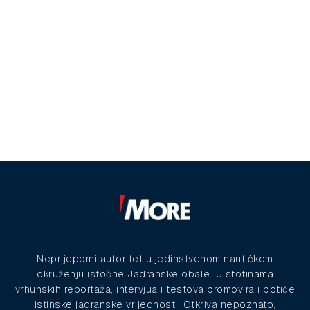
Neprijeporni autoritet u jedinstvenom nautičkom
okruženju istočne Jadranske obale. U stotinama
vrhunskih reportaža, intervjua i testova promovira i potiče
istinske jadranske vrijednosti. Otkriva nepoznato,