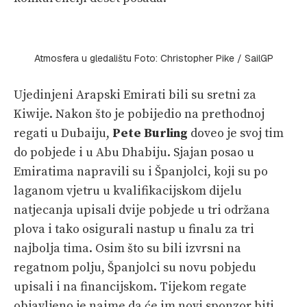
Atmosfera u gledalištu Foto: Christopher Pike / SailGP
Ujedinjeni Arapski Emirati bili su sretni za
Kiwije. Nakon što je pobijedio na prethodnoj
regati u Dubaiju,
Pete Burling
doveo je svoj tim
do pobjede i u Abu Dhabiju. Sjajan posao u
Emiratima napravili su i Španjolci, koji su po
laganom vjetru u kvalifikacijskom dijelu
natjecanja upisali dvije pobjede u tri održana
plova i tako osigurali nastup u finalu za tri
najbolja tima. Osim što su bili izvrsni na
regatnom polju, Španjolci su novu pobjedu
upisali i na financijskom. Tijekom regate
objavljeno je naime da će im novi sponzor biti