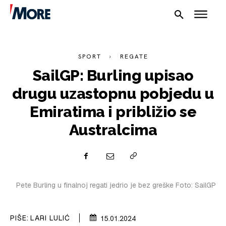
SPORT
REGATE
SailGP: Burling upisao
drugu uzastopnu pobjedu u
Emiratima i približio se
NAUTIKA
Australcima
SPORT
PLOVILA
Pete Burling u finalnoj regati jedrio je bez greške Foto: SailGP
PLOVIDBA
SPIZA
PIŠE:
LARI LULIĆ
15.01.2024