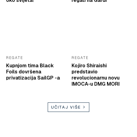
oko svijeta!
regati na Gardi
REGATE
REGATE
Kupnjom tima Black
Kojiro Shiraishi
Foils dovršena
predstavio
privatizacija SailGP -a
revolucionarnu novu
IMOCA-u DMG MORI
UČITAJ VIŠE