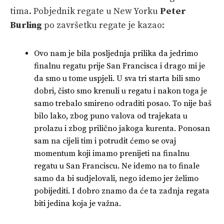
tima. Pobjednik regate u New Yorku
Peter
Burling
po završetku regate je kazao:
Ovo nam je bila posljednja prilika da jedrimo
finalnu regatu prije San Francisca i drago mi je
da smo u tome uspjeli. U sva tri starta bili smo
dobri, čisto smo krenuli u regatu i nakon toga je
samo trebalo smireno odraditi posao. To nije baš
bilo lako, zbog puno valova od trajekata u
prolazu i zbog prilično jakoga kurenta. Ponosan
sam na cijeli tim i potrudit ćemo se ovaj
momentum koji imamo prenijeti na finalnu
regatu u San Franciscu. Ne idemo na to finale
samo da bi sudjelovali, nego idemo jer želimo
pobijediti. I dobro znamo da će ta zadnja regata
biti jedina koja je važna.