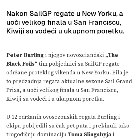
SPIZA
Nakon SailGP regate u New Yorku, a
VELIKE PRIČE
uoči velikog finala u San Franciscu,
PRETPLATA
Kiwiji su vodeći u ukupnom poretku.
SHOP
Peter Burling
i njegov novozelandski
„The
Black Foils“
tim pobjednici su SailGP regate
održane proteklog vikenda u New Yorku. Bila je
to predzadnja regata aktualne sezone Sail Grand
Prixa, a uoči velikog finala u San Franciscu,
Kiwiji su vodeći i u ukupnom poretku.
U 12 održanih ovosezonskih regata Burling i
ekipa pobijedili su čak pet puta i prekinuli tako
trogodišnju dominaciju
Toma Slingsbyja
i