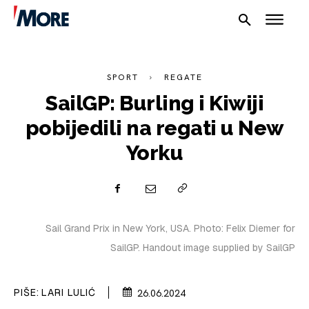
SPORT
REGATE
SailGP: Burling i Kiwiji
pobijedili na regati u New
Yorku
NAUTIKA
SPORT
Sail Grand Prix in New York, USA. Photo: Felix Diemer for
SailGP. Handout image supplied by SailGP
PLOVILA
PLOVIDBA
PIŠE:
LARI LULIĆ
26.06.2024