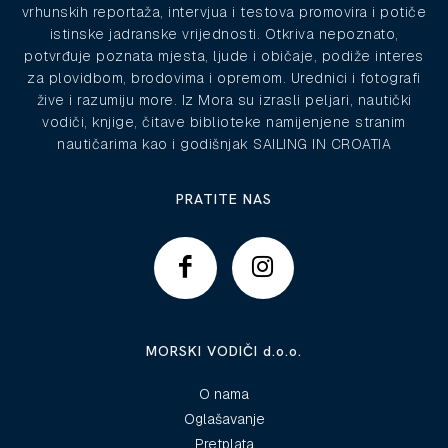
vrhunskih reportaža, intervjua i testova promovira i potiče
istinske jadranske vrijednosti. Otkriva nepoznato,
potvrđuje poznata mjesta, ljude i običaje, podiže interes
za plovidbom, brodovima i opremom. Urednici i fotografi
žive i razumiju more. Iz Mora su izrasli peljari, nautički
vodiči, knjige, čitave biblioteke namijenjene stranim
nautičarima kao i godišnjak SAILING IN CROATIA
PRATITE NAS
MORSKI VODIČI d.o.o.
O nama
Oglašavanje
Pretplata