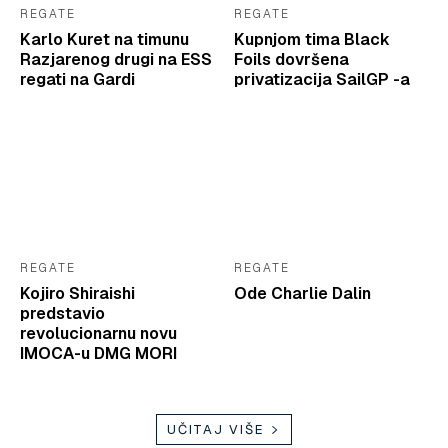
REGATE
REGATE
Karlo Kuret na timunu
Kupnjom tima Black
Razjarenog drugi na ESS
Foils dovršena
regati na Gardi
privatizacija SailGP -a
REGATE
REGATE
Kojiro Shiraishi
Ode Charlie Dalin
predstavio
revolucionarnu novu
IMOCA-u DMG MORI
UČITAJ VIŠE