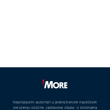
Neprijeporni autoritet u jedinstvenom nautičkom
okruženju istočne Jadranske obale. U stotinama