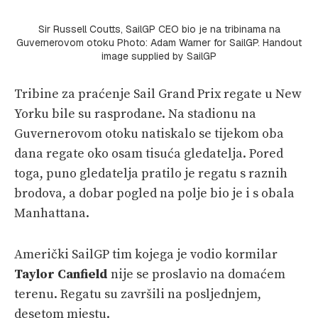
Sir Russell Coutts, SailGP CEO bio je na tribinama na
Guvernerovom otoku Photo: Adam Warner for SailGP. Handout
image supplied by SailGP
Tribine za praćenje Sail Grand Prix regate u New
Yorku bile su rasprodane. Na stadionu na
Guvernerovom otoku natiskalo se tijekom oba
dana regate oko osam tisuća gledatelja. Pored
toga, puno gledatelja pratilo je regatu s raznih
brodova, a dobar pogled na polje bio je i s obala
Manhattana.
Američki SailGP tim kojega je vodio kormilar
Taylor Canfield
nije se proslavio na domaćem
terenu. Regatu su završili na posljednjem,
desetom mjestu.