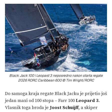
Black Jack 100 i Leopard 3 neposredno nakon starta regate
2026 RORC Caribbean 600 © Tim Wright/RORC
Do samoga kraja regate Black Jacku je prijetio još
jedan maxi od 100 stopa – Farr 100
Leopard 3
.
Vlasnik toga broda je
Joost Schuijff
, a skiper