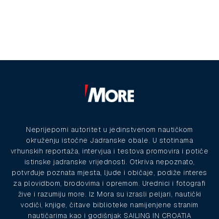
Neprijeporni autoritet u jedinstvenom nautičkom
okruženju istočne Jadranske obale. U stotinama
vrhunskih reportaža, intervjua i testova promovira i potiče
istinske jadranske vrijednosti. Otkriva nepoznato,
potvrđuje poznata mjesta, ljude i običaje, podiže interes
za plovidbom, brodovima i opremom. Urednici i fotografi
žive i razumiju more. Iz Mora su izrasli peljari, nautički
vodiči, knjige, čitave biblioteke namijenjene stranim
nautičarima kao i godišnjak SAILING IN CROATIA