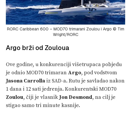
RORC Caribbean 600 – MOD70 trimarani Zoulou i Argo © Tim
Wright/RORC
Argo brži od Zouloua
Ove godine, u konkurenciji višetrupaca pobjedu
je odnio MOD70 trimaran
Argo
, pod vodstvom
Jasona Carrolla
iz SAD-a. Rutu je savladao nakon
1 dana i 12 sati jedrenja. Konkurentski MOD70
Zoulou
, čiji je vlasnik
Jon Desmond
, na cilj je
stigao samo tri minute kasnije.