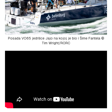
Posada VO65 jedrilice Jajo na kojoj je bio i Šime Fantela ©
Tim Wright/RORC