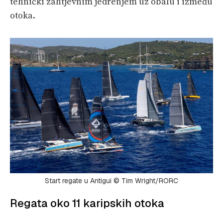
tehnički zahtjevnim jedrenjem uz obalu i između
otoka.
Start regate u Antigui © Tim Wright/RORC
Regata oko 11 karipskih otoka