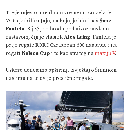
Treće mjesto u realnom vremenu zauzela je
VO65 jedrilica Jajo, na kojoj je bio i naš
Šime
Fantela
. Riječ je o brodu pod nizozemskom
zastavom, čiji je vlasnik
Alex Laing
. Fantela je
prije regate RORC Caribbean 600 nastupio i na
regati
Nelson Cup
i to kao strateg na
maxiju V
.
Uskoro donosimo opširniji izvještaj o Šiminom
nastupu na te dvije prestižne regate.