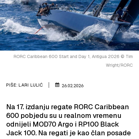
SPIZA
VELIKE PRIČE
PRETPLATA
SHOP
RORC Caribbean 600 Start and Day 1, Antigua 2026 © Tim
Wright/RORC
PIŠE:
LARI LULIĆ
26.02.2026
Na 17. izdanju regate RORC Caribbean
600 pobjedu su u realnom vremenu
odnijeli MOD70 Argo i RP100 Black
Jack 100. Na regati je kao član posade