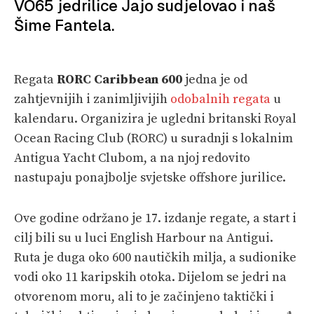
VO65 jedrilice Jajo sudjelovao i naš
Šime Fantela.
Regata
RORC Caribbean 600
jedna je od
zahtjevnijih i zanimljivijih
odobalnih regata
u
kalendaru. Organizira je ugledni britanski Royal
Ocean Racing Club (RORC) u suradnji s lokalnim
Antigua Yacht Clubom, a na njoj redovito
nastupaju ponajbolje svjetske offshore jurilice.
Ove godine održano je 17. izdanje regate, a start i
cilj bili su u luci English Harbour na Antigui.
Ruta je duga oko 600 nautičkih milja, a sudionike
vodi oko 11 karipskih otoka. Dijelom se jedri na
otvorenom moru, ali to je začinjeno taktički i