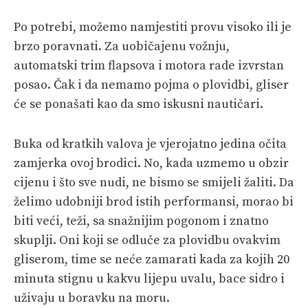
Po potrebi, možemo namjestiti provu visoko ili je
brzo poravnati. Za uobičajenu vožnju,
automatski trim flapsova i motora rade izvrstan
posao. Čak i da nemamo pojma o plovidbi, gliser
će se ponašati kao da smo iskusni nautičari.
Buka od kratkih valova je vjerojatno jedina očita
zamjerka ovoj brodici. No, kada uzmemo u obzir
cijenu i što sve nudi, ne bismo se smijeli žaliti. Da
želimo udobniji brod istih performansi, morao bi
biti veći, teži, sa snažnijim pogonom i znatno
skuplji. Oni koji se odluče za plovidbu ovakvim
gliserom, time se neće zamarati kada za kojih 20
minuta stignu u kakvu lijepu uvalu, bace sidro i
uživaju u boravku na moru.