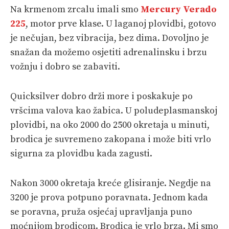
Na krmenom zrcalu imali smo
Mercury Verado
225
, motor prve klase. U laganoj plovidbi, gotovo
je nečujan, bez vibracija, bez dima. Dovoljno je
snažan da možemo osjetiti adrenalinsku i brzu
vožnju i dobro se zabaviti.
Quicksilver dobro drži more i poskakuje po
vršcima valova kao žabica. U poludeplasmanskoj
plovidbi, na oko 2000 do 2500 okretaja u minuti,
brodica je suvremeno zakopana i može biti vrlo
sigurna za plovidbu kada zagusti.
Nakon 3000 okretaja kreće glisiranje. Negdje na
3200 je prova potpuno poravnata. Jednom kada
se poravna, pruža osjećaj upravljanja puno
moćnijom brodicom. Brodica je vrlo brza. Mi smo