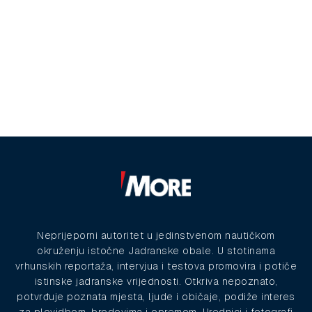
Neprijeporni autoritet u jedinstvenom nautičkom
okruženju istočne Jadranske obale. U stotinama
vrhunskih reportaža, intervjua i testova promovira i potiče
istinske jadranske vrijednosti. Otkriva nepoznato,
potvrđuje poznata mjesta, ljude i običaje, podiže interes
za plovidbom, brodovima i opremom. Urednici i fotografi