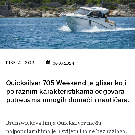
PLOVILA
PLOVIDBA
SPIZA
VELIKE PRIČE
PRETPLATA
PIŠE:
A-IGOR
08.07.2024
SHOP
Quicksilver 705 Weekend je gliser koji
po raznim karakteristikama odgovara
potrebama mnogih domaćih nautičara.
Brunswickova linija Quicksilver među
najpopularnijima je u svijetu i to ne bez razloga.