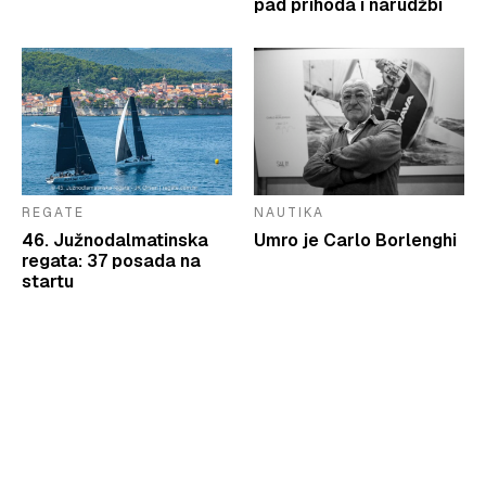
pad prihoda i narudžbi
REGATE
NAUTIKA
46. Južnodalmatinska
Umro je Carlo Borlenghi
regata: 37 posada na
startu