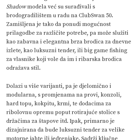
Shadow
modela već su surađivali s
brodogradilištem u radu na ClubSwan 50.
Zamišljena je tako da ponudi mogućnost
prilagodbe za različite potrebe, pa može služiti
kao zabavna i elegantna brza brodica za dnevne
izlete, kao luksuzni tender, ili big game fishing
za vlasnike koji vole da im i ribarska brodica
odražava stil.
Dolazi u više varijanti, pa je djelomično i
modularna, s promjenama na provi, konzoli,
hard topu, kokpitu, krmi, te dodacima za
ribolovnu opremu poput rotirajuće stolice s
držačima za štapove itd. Ipak, primarno je
dizajnirana da bude luksuzni tender za velike
motorne jahte ili jedrenjake. Sadrži ključne