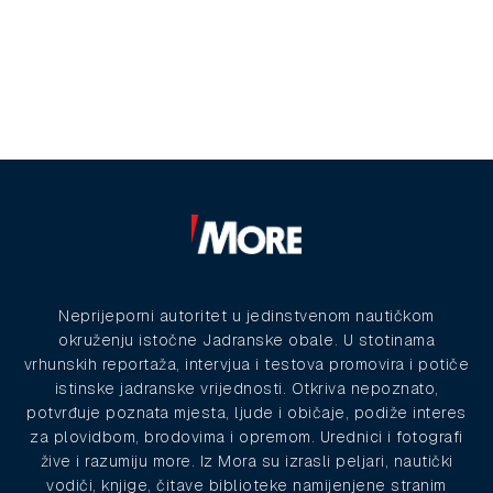
Neprijeporni autoritet u jedinstvenom nautičkom
okruženju istočne Jadranske obale. U stotinama
vrhunskih reportaža, intervjua i testova promovira i potiče
istinske jadranske vrijednosti. Otkriva nepoznato,
potvrđuje poznata mjesta, ljude i običaje, podiže interes
za plovidbom, brodovima i opremom. Urednici i fotografi
žive i razumiju more. Iz Mora su izrasli peljari, nautički
vodiči, knjige, čitave biblioteke namijenjene stranim