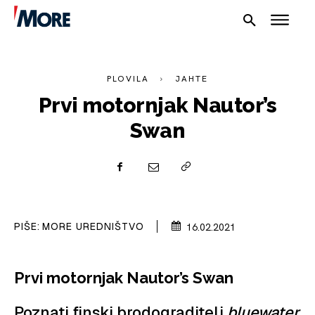
PLOVILA
JAHTE
Prvi motornjak Nautor’s
Swan
NAUTIKA
SPORT
PLOVILA
PIŠE:
MORE UREDNIŠTVO
16.02.2021
PLOVIDBA
Prvi motornjak Nautor’s Swan
SPIZA
VELIKE PRIČE
Poznati finski brodograditelj
bluewater