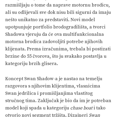
razmišljaju o tome da naprave motornu brodicu,
ali su odlijevali sve dok nisu bili sigurni da imaju
nešto unikatno za predstaviti. Novi model
upotpunjuje portfolio brodogradilišta, a tvorci
Shadowa vjeruju da će ova multifunkcionalna
motorna brodica zadovoljiti potrebe njihovih
klijenata. Prema izračunima, trebala bi postizati
brzine do 55 čvorova, što ju svakako postavlja u
kategoriju brzih glisera.
Koncept Swan Shadow-a je nastao na temelju
razgovora s njihovim klijentima, vlasnicima
Swan jedrilica i promišljanjima vlastitog
stručnog tima. Zaključak je bio da im je potreban
model koji spada u kategoriju
chase boat
i tako
otvorio novi segment tržišta. Dizajneri
Swan