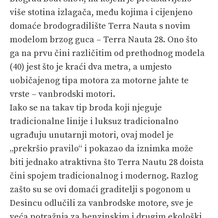
PRETPLATA
više stotina izlagača, među kojima i cijenjeno
domaće brodogradilište Terra Nauta s novim
SHOP
modelom brzog guca – Terra Nauta 28. Ono što
ga na prvu čini različitim od prethodnog modela
(40) jest što je kraći dva metra, a umjesto
uobičajenog tipa motora za motorne jahte te
vrste – vanbrodski motori.
Iako se na takav tip broda koji njeguje
tradicionalne linije i luksuz tradicionalno
ugrađuju unutarnji motori, ovaj model je
„prekršio pravilo“ i pokazao da iznimka može
biti jednako atraktivna što Terra Nautu 28 doista
čini spojem tradicionalnog i modernog. Razlog
zašto su se ovi domaći graditelji s pogonom u
Desincu odlučili za vanbrodske motore, sve je
veća potražnja za benzinskim i drugim ekološki