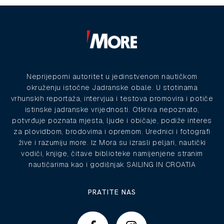
Neprijeporni autoritet u jedinstvenom nautičkom
okruženju istočne Jadranske obale. U stotinama
vrhunskih reportaža, intervjua i testova promovira i potiče
istinske jadranske vrijednosti. Otkriva nepoznato,
potvrđuje poznata mjesta, ljude i običaje, podiže interes
za plovidbom, brodovima i opremom. Urednici i fotografi
žive i razumiju more. Iz Mora su izrasli peljari, nautički
vodiči, knjige, čitave biblioteke namijenjene stranim
nautičarima kao i godišnjak SAILING IN CROATIA
PRATITE NAS