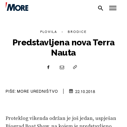
PLOVILA
BRODICE
Predstavljena nova Terra
Nauta
NAUTIKA
SPORT
PLOVILA
PIŠE:
MORE UREDNIŠTVO
22.10.2018
PLOVIDBA
SPIZA
Proteklog vikenda održan je još jedan, uspješan
VELIKE PRIČE
Biograd Boat Show, na kojem je predstavljeno