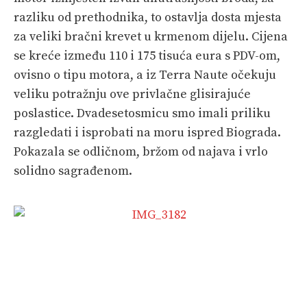
razliku od prethodnika, to ostavlja dosta mjesta
za veliki bračni krevet u krmenom dijelu. Cijena
se kreće između 110 i 175 tisuća eura s PDV-om,
ovisno o tipu motora, a iz Terra Naute očekuju
veliku potražnju ove privlačne glisirajuće
poslastice. Dvadesetosmicu smo imali priliku
razgledati i isprobati na moru ispred Biograda.
Pokazala se odličnom, bržom od najava i vrlo
solidno sagrađenom.