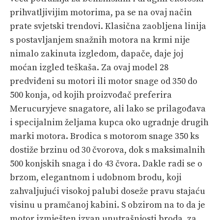
prihvatljivijim motorima, pa se na ovaj način
prate svjetski trendovi. Klasična zaobljena linija
s postavljanjem snažnih motora na krmi nije
nimalo zakinuta izgledom, dapače, daje joj
moćan izgled teškaša. Za ovaj model 28
predviđeni su motori ili motor snage od 350 do
500 konja, od kojih proizvođač preferira
Merucuryjeve snagatore, ali lako se prilagođava
i specijalnim željama kupca oko ugradnje drugih
marki motora. Brodica s motorom snage 350 ks
dostiže brzinu od 30 čvorova, dok s maksimalnih
500 konjskih snaga i do 43 čvora. Dakle radi se o
brzom, elegantnom i udobnom brodu, koji
zahvaljujući visokoj palubi doseže pravu stajaću
visinu u pramčanoj kabini. S obzirom na to da je
motor izmješten izvan unutrašnjosti broda, za