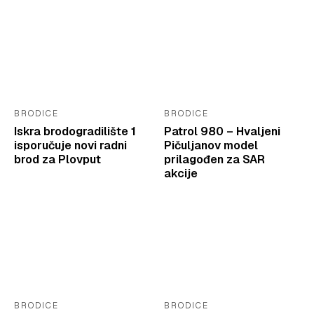
BRODICE
BRODICE
Iskra brodogradilište 1
Patrol 980 – Hvaljeni
isporučuje novi radni
Pičuljanov model
brod za Plovput
prilagođen za SAR
akcije
BRODICE
BRODICE