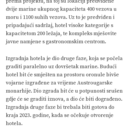
prema projektu, na toj su lokaciji predviđene
dvije marine ukupnog kapaciteta 400 vezova u
moru i 1100 suhih vezova. Uz to je predviđen i
pripadajući sadržaj, hotel visoke kategorije s
kapacitetom 200 ležaja, te kompleks mješovite
javne namjene s gastronomskim centrom.
Izgradnja hotela je dio druge faze, koja se počela
graditi paralelno uz dovršetak marine. Budući
hotel bit će smješten na prostoru oronule bivše
vojarne izgrađene za vrijeme Austrougarske
monarhije. Dio zgrada bit će u potpunosti srušen
gdje će se graditi iznova, a dio će biti dograđeno.
Izgradnja druge faze bi trebala biti gotova do
kraja 2023. godine, kada se očekuje otvorenje
hotela.