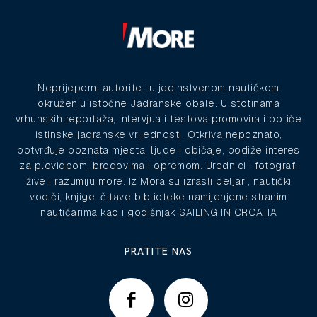
Neprijeporni autoritet u jedinstvenom nautičkom
okruženju istočne Jadranske obale. U stotinama
vrhunskih reportaža, intervjua i testova promovira i potiče
istinske jadranske vrijednosti. Otkriva nepoznato,
potvrđuje poznata mjesta, ljude i običaje, podiže interes
za plovidbom, brodovima i opremom. Urednici i fotografi
žive i razumiju more. Iz Mora su izrasli peljari, nautički
vodiči, knjige, čitave biblioteke namijenjene stranim
nautičarima kao i godišnjak SAILING IN CROATIA
PRATITE NAS