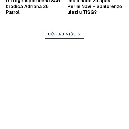
U Trogir isporučena SAR
Ima li nade za spas
brodica Adriana 36
Perini Navi – Sanlorenzo
Patrol
ulazi u TISG?
UČITAJ VIŠE