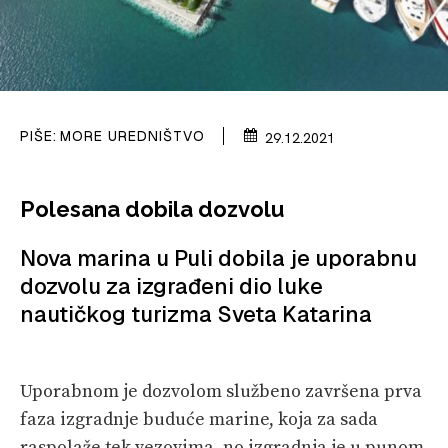
PRETPLATA
SHOP
PIŠE:
MORE UREDNIŠTVO
29.12.2021
Polesana dobila dozvolu
Nova marina u Puli dobila je uporabnu
dozvolu za izgrađeni dio luke
nautičkog turizma Sveta Katarina
Uporabnom je dozvolom službeno završena prva
faza izgradnje buduće marine, koja za sada
raspolaže tek vezovima, no izgradnja je u punom