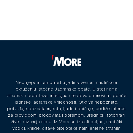
Neprijeporni autoritet u jedinstvenom nautičkom
okruženju istočne Jadranske obale. U stotinama
vrhunskih reportaža, intervjua i testova promovira i potiče
istinske jadranske vrijednosti. Otkriva nepoznato,
potvrđuje poznata mjesta, ljude i običaje, podiže interes
za plovidbom, brodovima i opremom. Urednici i fotografi
žive i razumiju more. Iz Mora su izrasli peljari, nautički
vodiči, knjige, čitave biblioteke namijenjene stranim