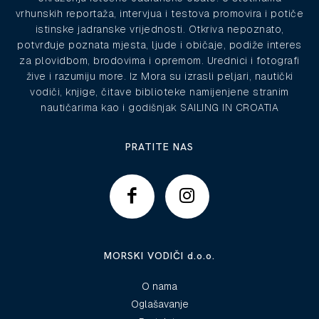
vrhunskih reportaža, intervjua i testova promovira i potiče
istinske jadranske vrijednosti. Otkriva nepoznato,
potvrđuje poznata mjesta, ljude i običaje, podiže interes
za plovidbom, brodovima i opremom. Urednici i fotografi
žive i razumiju more. Iz Mora su izrasli peljari, nautički
vodiči, knjige, čitave biblioteke namijenjene stranim
nautičarima kao i godišnjak SAILING IN CROATIA
PRATITE NAS
MORSKI VODIČI d.o.o.
O nama
Oglašavanje