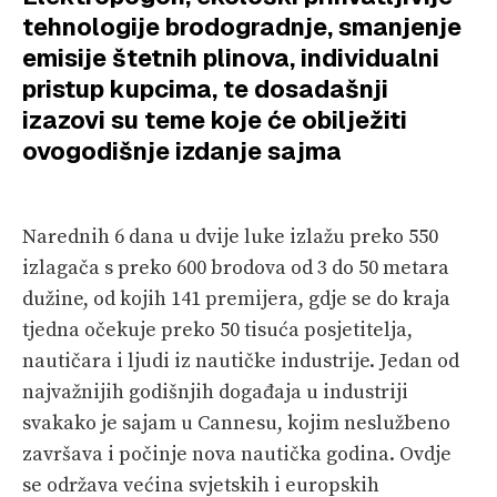
VELIKE PRIČE
tehnologije brodogradnje, smanjenje
emisije štetnih plinova, individualni
PRETPLATA
pristup kupcima, te dosadašnji
SHOP
izazovi su teme koje će obilježiti
ovogodišnje izdanje sajma
Narednih 6 dana u dvije luke izlažu preko 550
izlagača s preko 600 brodova od 3 do 50 metara
dužine, od kojih 141 premijera, gdje se do kraja
tjedna očekuje preko 50 tisuća posjetitelja,
nautičara i ljudi iz nautičke industrije. Jedan od
najvažnijih godišnjih događaja u industriji
svakako je sajam u Cannesu, kojim neslužbeno
završava i počinje nova nautička godina. Ovdje
se održava većina svjetskih i europskih