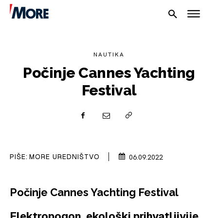
NAUTIKA
Počinje Cannes Yachting
Festival
NAUTIKA
SPORT
PLOVILA
PIŠE:
MORE UREDNIŠTVO
06.09.2022
PLOVIDBA
Počinje Cannes Yachting Festival
SPIZA
Elektropogon, ekološki prihvatljivije