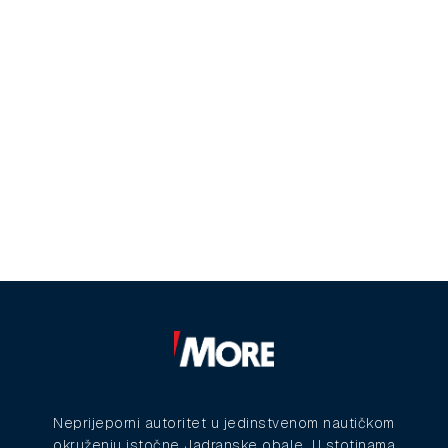
Neprijeporni autoritet u jedinstvenom nautičkom
okruženju istočne Jadranske obale. U stotinama