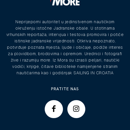
Neprijeporni autoritet u jedinstvenom nautičkom
okruženju istočne Jadranske obale. U stotinama
vrhunskih reportaža, intervjua i testova promovira i potiče
istinske jadranske vrijednosti. Otkriva nepoznato,
potvrđuje poznata mjesta, ljude i običaje, podiže interes
za plovidbom, brodovima i opremom. Urednici i fotografi
žive i razumiju more. Iz Mora su izrasli peljari, nautički
vodiči, knjige, čitave biblioteke namijenjene stranim
nautičarima kao i godišnjak SAILING IN CROATIA
PRATITE NAS