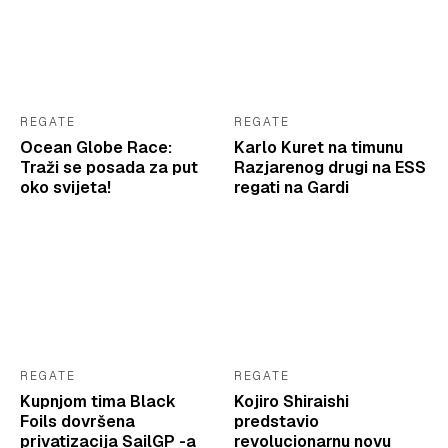
REGATE
REGATE
Ocean Globe Race:
Karlo Kuret na timunu
Traži se posada za put
Razjarenog drugi na ESS
oko svijeta!
regati na Gardi
REGATE
REGATE
Kupnjom tima Black
Kojiro Shiraishi
Foils dovršena
predstavio
privatizacija SailGP -a
revolucionarnu novu