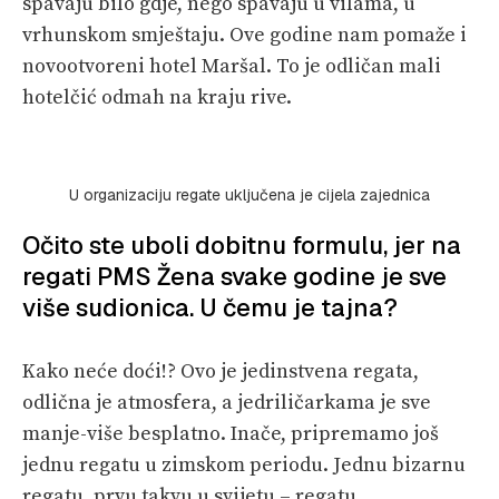
spavaju bilo gdje, nego spavaju u vilama, u
vrhunskom smještaju. Ove godine nam pomaže i
novootvoreni hotel Maršal. To je odličan mali
hotelčić odmah na kraju rive.
U organizaciju regate uključena je cijela zajednica
Očito ste uboli dobitnu formulu, jer na
regati PMS Žena svake godine je sve
više sudionica. U čemu je tajna?
Kako neće doći!? Ovo je jedinstvena regata,
odlična je atmosfera, a jedriličarkama je sve
manje-više besplatno. Inače, pripremamo još
jednu regatu u zimskom periodu. Jednu bizarnu
regatu, prvu takvu u svijetu – regatu