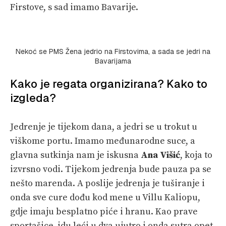
Firstove, s sad imamo Bavarije.
Nekoć se PMS Žena jedrio na Firstovima, a sada se jedri na
Bavarijama
Kako je regata organizirana? Kako to
izgleda?
Jedrenje je tijekom dana, a jedri se u trokut u
viškome portu. Imamo međunarodne suce, a
glavna sutkinja nam je iskusna
Ana Višić
, koja to
izvrsno vodi. Tijekom jedrenja bude pauza pa se
nešto marenda. A poslije jedrenja je tuširanje i
onda sve cure dođu kod mene u Villu Kaliopu,
gdje imaju besplatno piće i hranu. Kao prave
sportašice, idu leći u dva ujutro i onda sutra opet