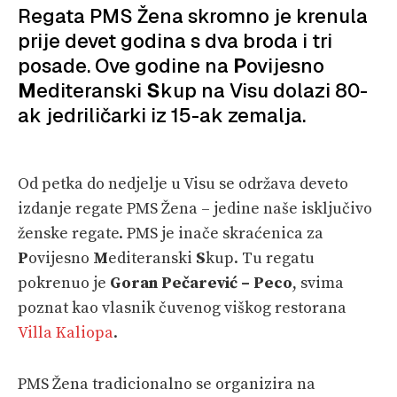
Regata PMS Žena skromno je krenula
SPIZA
prije devet godina s dva broda i tri
VELIKE PRIČE
posade. Ove godine na
P
ovijesno
M
editeranski
S
kup na Visu dolazi 80-
PRETPLATA
ak jedriličarki iz 15-ak zemalja.
SHOP
Od petka do nedjelje u Visu se održava deveto
izdanje regate PMS Žena – jedine naše isključivo
ženske regate. PMS je inače skraćenica za
P
ovijesno
M
editeranski
S
kup. Tu regatu
pokrenuo je
Goran Pečarević – Peco
, svima
poznat kao vlasnik čuvenog viškog restorana
Villa Kaliopa
.
PMS Žena tradicionalno se organizira na